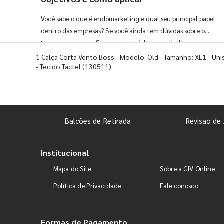
Você sabe o que é endomarketing e qual seu principal papel
dentro das empresas? Se você ainda tem dúvidas sobre o
tema, acesse e confira esse conteúdo imperdível!
1 Calça Corta Vento Boss - Modelo: Old - Tamanho: XL1 - Uni
- Tecido Tactel
(130511)
Balcões de Retirada
Revisão de 
Institucional
Mapa do Site
Sobre a GIV Online
Política de Privacidade
Fale conosco
Formas de Pagamento