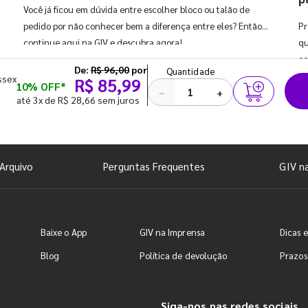
Você já ficou em dúvida entre escolher bloco ou talão de
pedido por não conhecer bem a diferença entre eles? Então,
Pr
continue aqui na GIV e descubra agora!
qu
co
De:
R$ 96,00
por
Quantidade
ssex
R$ 85,99
10% OFF*
−
+
até 3x de R$ 28,66 sem juros
Arquivo
Perguntas Frequentes
GIV n
Baixe o App
GIV na Imprensa
Dicas e
Blog
Política de devolução
Prazos
Siga-nos nas redes sociais