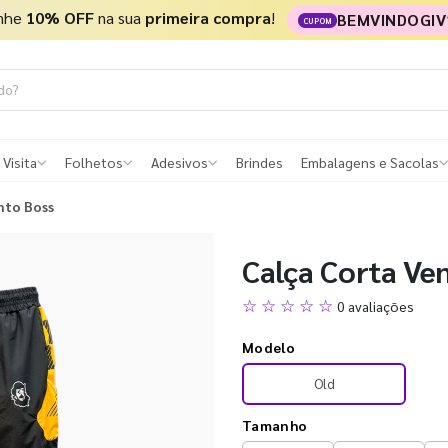
nhe
10% OFF
na sua
primeira compra
!
BEMVINDOGIV
CUPOM
 Visita
Folhetos
Adesivos
Brindes
Embalagens e Sacolas
nto Boss
Calça Corta Ve
☆ ☆ ☆ ☆ ☆
0 avaliações
Modelo
Old
Tamanho