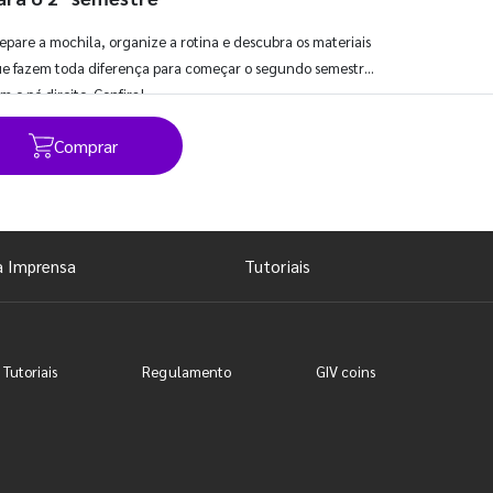
epare a mochila, organize a rotina e descubra os materiais
e fazem toda diferença para começar o segundo semestre
m o pé direito. Confira!
Comprar
Ver todos os posts
a Imprensa
Tutoriais
 Tutoriais
Regulamento
GIV coins