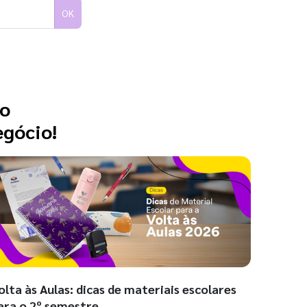
OK
 o
egócio!
olta às Aulas: dicas de materiais escolares
ara o 2º semestre