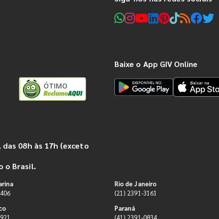
Baixe o App GIV Online
ÓTIMO
 das 08h às 17h (exceto
 o Brasil.
arina
Rio de Janeiro
9406
(21) 2391-3161
co
Paraná
0921
(41) 2391-0834