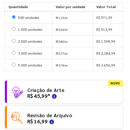
Quantidade
Valor por unidade
Valor Total
Selecionar 500 unidades
500 unidades
R$ 571,99
R$ 1,15/un
Selecionar 1000 unidades
1.000 unidades
R$ 913,99
R$ 0,92/un
Selecionar 2000 unidades
2.000 unidades
R$ 1.598,99
R$ 0,80/un
Selecionar 3000 unidades
3.000 unidades
R$ 2.284,99
R$ 0,77/un
Selecionar 5000 unidades
5.000 unidades
R$ 3.656,99
R$ 0,74/un
NOVO
Criação de Arte
R$ 45,99
*
Revisão de Arquivo
R$ 16,99