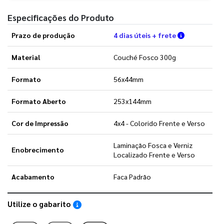
Especificações do Produto
Verifique a
Prazo de produção
4 dias úteis + frete
Material
Couché Fosco 300g
Formato
56x44mm
Formato Aberto
253x144mm
Cor de Impressão
4x4 - Colorido Frente e Verso
Laminação Fosca e Verniz
Enobrecimento
Localizado Frente e Verso
Acabamento
Faca Padrão
Utilize o gabarito
Saiba como utilizar os nossos gabaritos