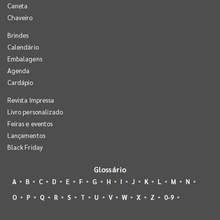
Caneta
Chaveiro
Brindes
Calendário
Embalagens
Agenda
Cardápio
Revista Impressa
Livro personalizado
Feiras e eventos
Lançamentos
Black Friday
Glossário
A
B
C
D
E
F
G
H
I
J
K
L
M
N
O
P
Q
R
S
T
U
V
W
X
Z
0-9