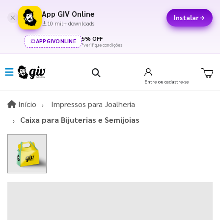
App GIV Online
Instalar
10 mil+ downloads
5% OFF
APPGIVONLINE
*verifique condições
Entre
ou cadastre-se
Início
Início
Impressos para Joalheria
Caixa para Bijuterias e Semijoias