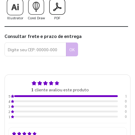
Illustrator
Corel Draw
PDF
Consultar frete e prazo de entrega
OK
5,0
1
cliente avaliou este produto
de 5
1
5
0
4
0
3
0
2
0
1