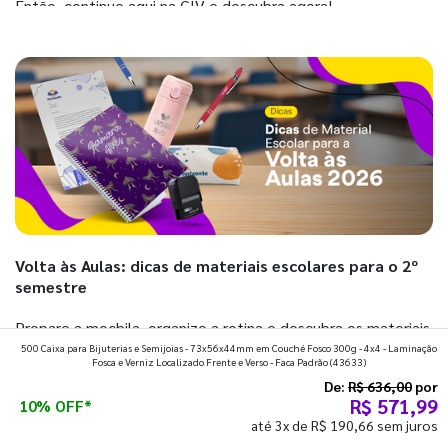
Então, continue aqui na GIV e descubra agora!
Volta às Aulas: dicas de materiais escolares para o 2º
semestre
Prepare a mochila, organize a rotina e descubra os materiais
500 Caixa para Bijuterias e Semijoias - 73x56x44mm em Couché Fosco 300g - 4x4 - Laminação
que fazem toda diferença para começar o segundo
Fosca e Verniz Localizado Frente e Verso - Faca Padrão
(43633)
semestre com o pé direito. Confira!
De:
R$ 636,00
por
R$ 571,99
10% OFF*
até 3x de R$ 190,66 sem juros
Ver todos os posts