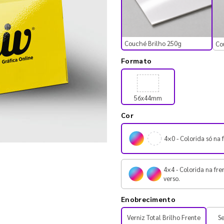
Couché Brilho 250g
Co
Formato
56x44mm
Cor
4×0 - Colorida só na 
4×4 - Colorida na fre
verso.
Enobrecimento
Verniz Total Brilho Frente
S