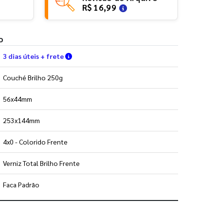
R$ 16,99
o
Verifique as condições de entrega
3 dias úteis + frete
Couché Brilho 250g
56x44mm
253x144mm
4x0 - Colorido Frente
Verniz Total Brilho Frente
Faca Padrão
 utilizar os nossos gabaritos