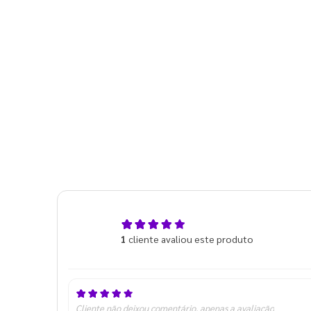
5,0
1
cliente avaliou este produto
de 5
Cliente não deixou comentário, apenas a avaliação