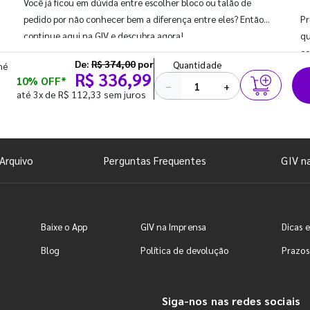
Você já ficou em dúvida entre escolher bloco ou talão de
pedido por não conhecer bem a diferença entre eles? Então,
Pr
continue aqui na GIV e descubra agora!
qu
co
De:
R$ 374,00
por
Quantidade
hé
R$ 336,99
10% OFF*
−
+
até 3x de R$ 112,33 sem juros
Arquivo
Perguntas Frequentes
GIV n
Baixe o App
GIV na Imprensa
Dicas e
Blog
Política de devolução
Prazos
Siga-nos nas redes sociais