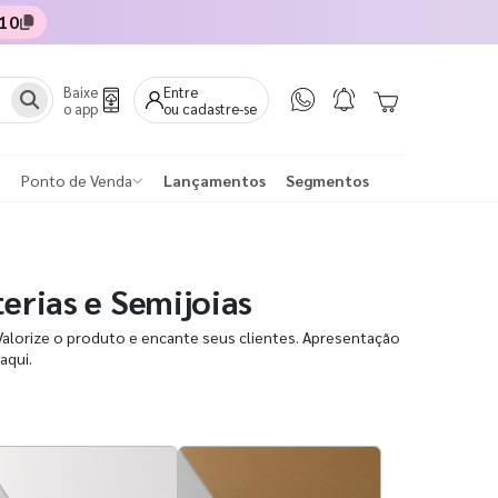
10
Baixe
Entre
o app
ou cadastre-se
Ponto de Venda
Lançamentos
Segmentos
terias e Semijoias
: Valorize o produto e encante seus clientes. Apresentação
aqui.