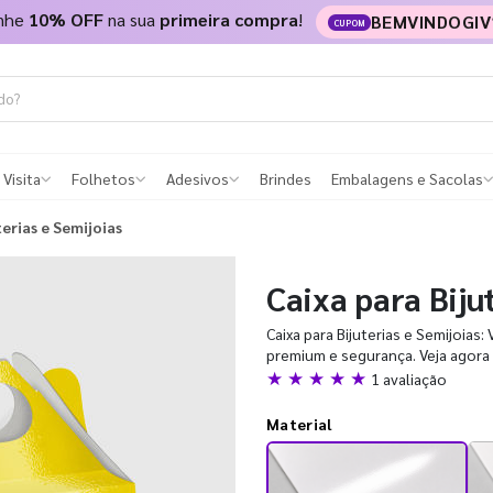
nhe
10% OFF
na sua
primeira compra
!
BEMVINDOGIV
CUPOM
 Visita
Folhetos
Adesivos
Brindes
Embalagens e Sacolas
terias e Semijoias
Caixa para Biju
Caixa para Bijuterias e Semijoias
premium e segurança. Veja agora 
★ ★ ★ ★ ★
1 avaliação
Material