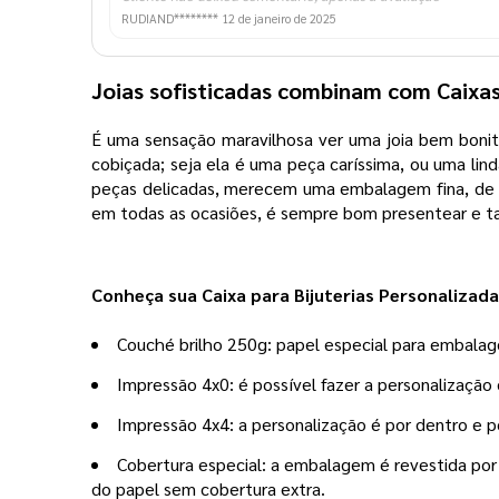
RUDIAND********
12 de janeiro de 2025
Joias sofisticadas combinam com Caixas 
É uma sensação maravilhosa ver uma joia bem bonita
cobiçada; seja ela é uma peça caríssima, ou uma lin
peças delicadas, merecem uma embalagem fina, de ca
em todas as ocasiões, é sempre bom presentear e t
Conheça sua Caixa para Bijuterias Personalizad
Couché brilho 250g: papel especial para embalag
Impressão 4x0: é possível fazer a personalização 
Impressão 4x4: a personalização é por dentro e 
Cobertura especial: a embalagem é revestida por um
do papel sem cobertura extra.