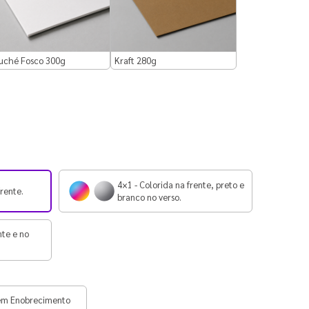
uché Fosco 300g
Kraft 280g
4×1 - Colorida na frente, preto e
frente.
branco no verso.
nte e no
em Enobrecimento