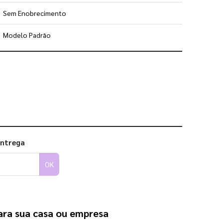
Sem Enobrecimento
Modelo Padrão
 utilizar os nossos gabaritos
entrega
OK
para sua casa ou empresa