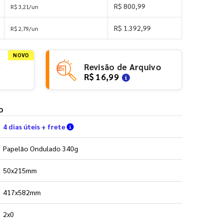
R$ 800,99
R$ 3,21/un
R$ 1.392,99
R$ 2,79/un
NOVO
e
Revisão de Arquivo
R$ 16,99
o
Verifique as condições de entrega
4 dias úteis + frete
Papelão Ondulado 340g
50x215mm
417x582mm
2x0