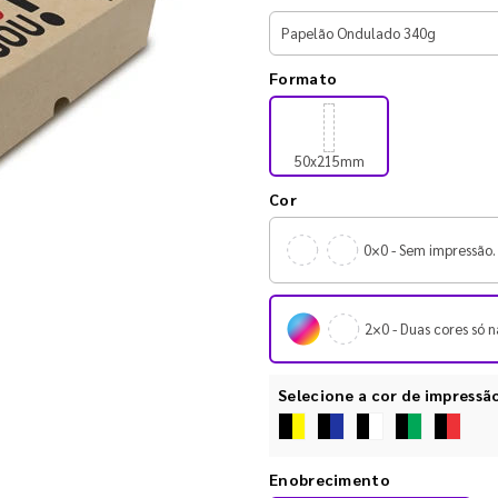
Formato
50x215mm
Cor
0×0 - Sem impressão.
2×0 - Duas cores só n
Selecione a cor de impressã
Enobrecimento