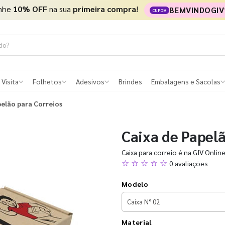
nhe
10% OFF
na sua
primeira compra
!
BEMVINDOGIV
CUPOM
 Visita
Folhetos
Adesivos
Brindes
Embalagens e Sacolas
pelão para Correios
Caixa de Papel
Caixa para correio é na GIV Onlin
☆ ☆ ☆ ☆ ☆
0 avaliações
Modelo
Material