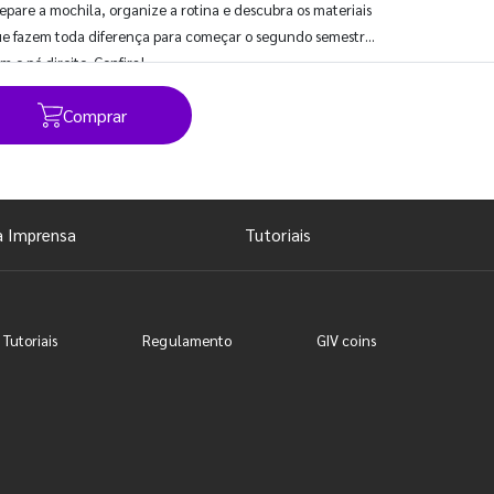
epare a mochila, organize a rotina e descubra os materiais
e fazem toda diferença para começar o segundo semestre
m o pé direito. Confira!
Comprar
Ver todos os posts
a Imprensa
Tutoriais
 Tutoriais
Regulamento
GIV coins