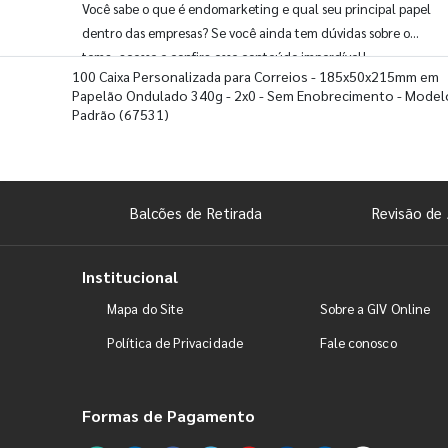
Você sabe o que é endomarketing e qual seu principal papel
dentro das empresas? Se você ainda tem dúvidas sobre o
tema, acesse e confira esse conteúdo imperdível!
100 Caixa Personalizada para Correios - 185x50x215mm em
Papelão Ondulado 340g - 2x0 - Sem Enobrecimento - Model
Padrão
(67531)
Balcões de Retirada
Revisão de 
Institucional
Mapa do Site
Sobre a GIV Online
Política de Privacidade
Fale conosco
Formas de Pagamento