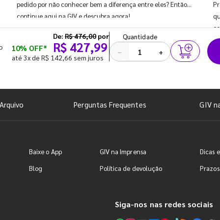
pedido por não conhecer bem a diferença entre eles? Então,
Pr
continue aqui na GIV e descubra agora!
qu
co
De:
R$ 476,00
por
Quantidade
R$ 427,99
o
10% OFF*
−
+
até 3x de R$ 142,66 sem juros
Arquivo
Perguntas Frequentes
GIV n
Baixe o App
GIV na Imprensa
Dicas e
Blog
Política de devolução
Prazos
Siga-nos nas redes sociais