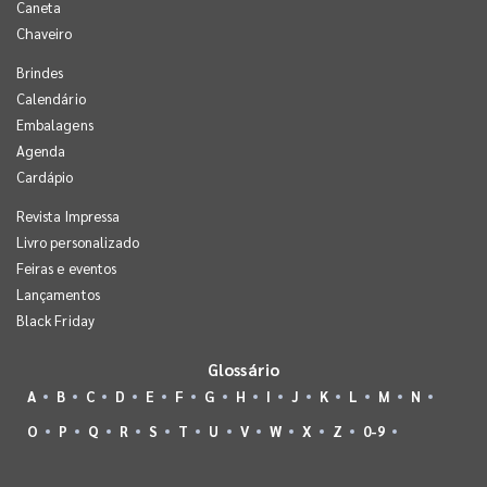
Caneta
Chaveiro
Brindes
Calendário
Embalagens
Agenda
Cardápio
Revista Impressa
Livro personalizado
Feiras e eventos
Lançamentos
Black Friday
Glossário
A
B
C
D
E
F
G
H
I
J
K
L
M
N
O
P
Q
R
S
T
U
V
W
X
Z
0-9