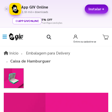
App GIV Online
Instalar
10 mil+ downloads
5% OFF
APPGIVONLINE
*verifique condições
Entre
ou cadastre-se
Início
Início
Embalagem para Delivery
Caixa de Hamburguer