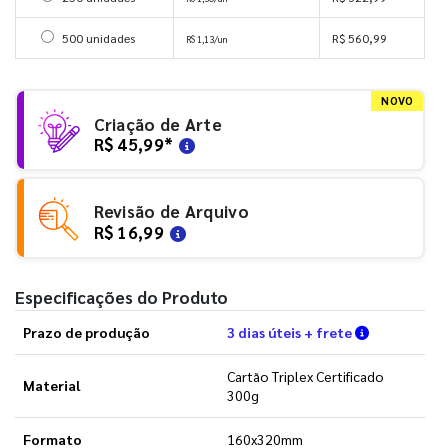
Selecionar 500 unidades
500 unidades
R$ 560,99
R$ 1,13/un
NOVO
Criação de Arte
R$ 45,99
*
Revisão de Arquivo
R$ 16,99
Especificações do Produto
Verifique a
Prazo de produção
3 dias úteis + frete
Cartão Triplex Certificado
Material
300g
Formato
160x320mm