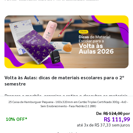
Então, continue aqui na GIV e descubra agora!
Volta às Aulas: dicas de materiais escolares para o 2º
semestre
Prepare a mochila, organize a rotina e descubra os materiais
25 Caixa de Hamburguer Pequena - 160x320mm em Cartão Triplex Certificado 300g - 4x0 -
que fazem toda diferença para começar o segundo
Sem Enobrecimento - Faca Padrão
(11288)
semestre com o pé direito. Confira!
De:
R$ 124,00
por
R$ 111,99
10% OFF*
até 3x de R$ 37,33 sem juros
Ver todos os posts