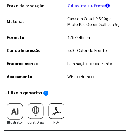
Verifique a
Prazo de produção
7 dias úteis + frete
Capa em Couchê 300g e
Material
Miolo Padrão em Sulfite 75g
Formato
175x245mm
Cor de Impressão
4x0 - Colorido Frente
Enobrecimento
Laminação Fosca Frente
Acabamento
Wire-o Branco
Utilize o gabarito
Saiba como utilizar os nossos gabaritos
Illustrator
Corel Draw
PDF