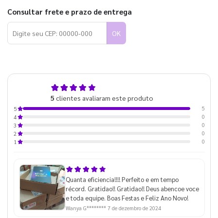
Consultar frete e prazo de entrega
OK
5,0
5
clientes avaliaram este produto
de 5
5
5
0
4
0
3
0
2
0
1
Quanta eficiencia!!!! Perfeito e em tempo
récord. Gratidao!! Gratidao!! Deus abencoe voce
e toda equipe. Boas Festas e Feliz Ano Novo!
Wanya G********
7 de dezembro de 2024