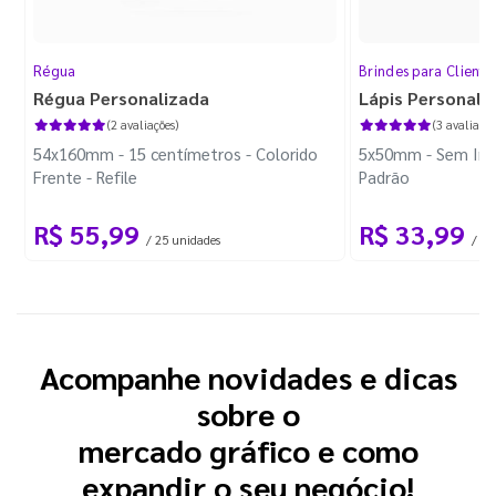
Régua
Brindes para Cliente
Régua Personalizada
Lápis Personali
(2 avaliações)
(3 avaliaçõe
54x160mm - 15 centímetros - Colorido
5x50mm - Sem Imp
Frente - Refile
Padrão
R$ 55,99
R$ 33,99
/ 25 unidades
/ 10
Acompanhe novidades e dicas
sobre o
mercado gráfico e como
expandir o seu negócio!