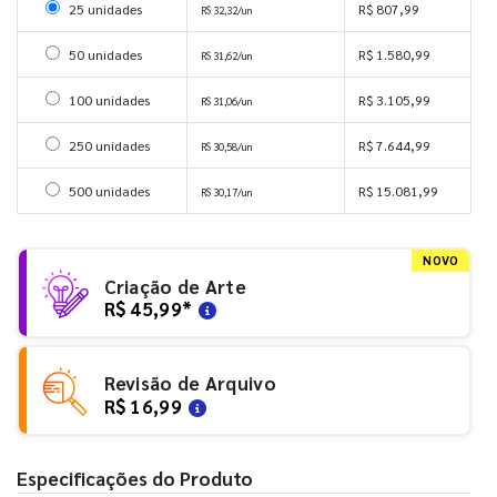
Selecionar 25 unidades
25 unidades
R$ 807,99
R$ 32,32/un
Selecionar 50 unidades
50 unidades
R$ 1.580,99
R$ 31,62/un
Selecionar 100 unidades
100 unidades
R$ 3.105,99
R$ 31,06/un
Selecionar 250 unidades
250 unidades
R$ 7.644,99
R$ 30,58/un
Selecionar 500 unidades
500 unidades
R$ 15.081,99
R$ 30,17/un
NOVO
Criação de Arte
R$ 45,99
*
Revisão de Arquivo
R$ 16,99
Especificações do Produto