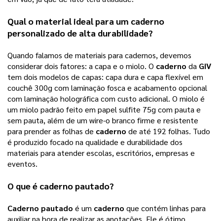
Qual o material ideal para um
caderno
personalizado
de alta durabilidade?
Quando falamos de materiais para cadernos, devemos
considerar dois fatores: a capa e o miolo. O
caderno
da
GIV
tem dois modelos de capas: capa dura e capa flexível em
couchê 300g com laminação fosca e acabamento opcional
com laminação holográfica com custo adicional. O miolo é
um miolo padrão feito em papel sulfite 75g com pauta e
sem pauta, além de um wire-o branco firme e resistente
para prender as folhas de
caderno
de até 192 folhas. Tudo
é produzido focado na qualidade e durabilidade dos
materiais para atender escolas, escritórios, empresas e
eventos.
O que é
caderno pautado
?
Caderno pautado
 é um 
caderno
 que contém linhas para 
auxiliar na hora de realizar as anotações. Ele é ótimo 