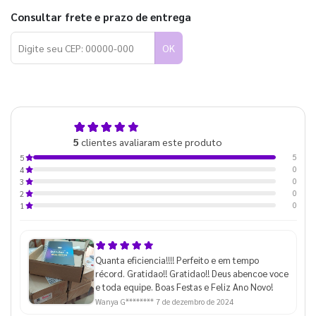
Consultar frete e prazo de entrega
OK
5,0
5
clientes avaliaram este produto
de 5
5
5
0
4
0
3
0
2
0
1
Quanta eficiencia!!!! Perfeito e em tempo
récord. Gratidao!! Gratidao!! Deus abencoe voce
e toda equipe. Boas Festas e Feliz Ano Novo!
Wanya G********
7 de dezembro de 2024