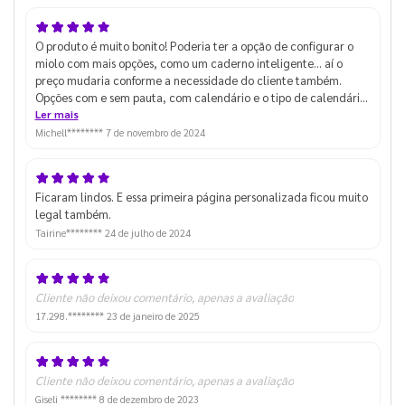
O produto é muito bonito! Poderia ter a opção de configurar o
miolo com mais opções, como um caderno inteligente... aí o
preço mudaria conforme a necessidade do cliente também.
Opções com e sem pauta, com calendário e o tipo de calendário,
planners etc.
Ler mais
Michell********
7 de novembro de 2024
Ficaram lindos. E essa primeira página personalizada ficou muito
legal também.
Tairine********
24 de julho de 2024
Cliente não deixou comentário, apenas a avaliação
17.298.********
23 de janeiro de 2025
Cliente não deixou comentário, apenas a avaliação
Giseli ********
8 de dezembro de 2023