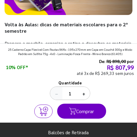
Volta às Aulas: dicas de materiais escolares para o 2º
semestre
Prepare a mochila, organize a rotina e descubra os materiais
25 Caderno Capa Flexível Com Pautas 96fls - 195x270mm em Capa em Couchê 300g e Miolo
que fazem toda diferença para começar o segundo
Padrão em Sulfite 75g - 4x0 - Laminação Fosca Frente - Wire-o Branco
(61405)
semestre com o pé direito. Confira!
De:
R$ 898,00
por
R$ 807,99
10% OFF*
até 3x de R$ 269,33 sem juros
Ver todos os posts
Quantidade
−
+
Comprar
Balcões de Retirada