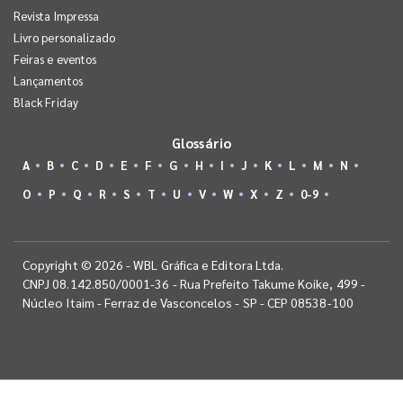
Revista Impressa
Livro personalizado
Feiras e eventos
Lançamentos
Black Friday
Glossário
A
B
C
D
E
F
G
H
I
J
K
L
M
N
O
P
Q
R
S
T
U
V
W
X
Z
0-9
Copyright © 2026 - WBL Gráfica e Editora Ltda.
CNPJ 08.142.850/0001-36 - Rua Prefeito Takume Koike, 499 -
Núcleo Itaim - Ferraz de Vasconcelos - SP - CEP 08538-100