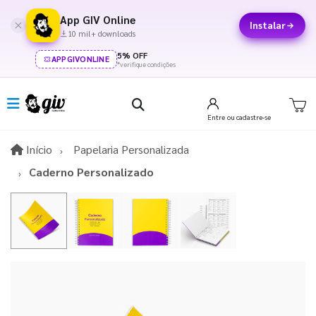
App GIV Online
Instalar
10 mil+ downloads
5% OFF
APPGIVONLINE
*verifique condições
Entre
ou cadastre-se
Início
Início
Papelaria Personalizada
Caderno Personalizado