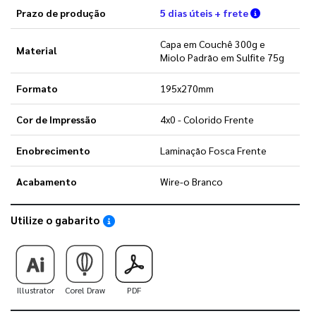
Verifique a
Prazo de produção
5 dias úteis + frete
Capa em Couchê 300g e
Material
Miolo Padrão em Sulfite 75g
Formato
195x270mm
Cor de Impressão
4x0 - Colorido Frente
Enobrecimento
Laminação Fosca Frente
Acabamento
Wire-o Branco
Utilize o gabarito
Saiba como utilizar os nossos gabaritos
Illustrator
Corel Draw
PDF