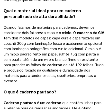
Qual o material ideal para um
caderno
personalizado
de alta durabilidade?
Quando falamos de materiais para cadernos, devemos
considerar dois fatores: a capa e o miolo. O
caderno
da
GIV
tem dois modelos de capas: capa dura e capa flexível em
couchê 300g com laminação fosca e acabamento opcional
com laminação holográfica com custo adicional. O miolo é
um miolo padrão feito em papel sulfite 75g com pauta e
sem pauta, além de um wire-o branco firme e resistente
para prender as folhas de
caderno
de até 192 folhas. Tudo
é produzido focado na qualidade e durabilidade dos
materiais para atender escolas, escritórios, empresas e
eventos.
O que é
caderno pautado
?
Caderno pautado
 é um 
caderno
 que contém linhas para 
auxiliar na hora de realizar as anotações. Ele é ótimo 