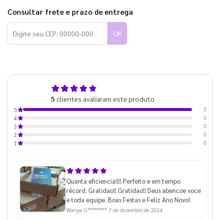
Consultar frete e prazo de entrega
OK
5,0
5
clientes avaliaram este produto
de 5
5
5
0
4
0
3
0
2
0
1
Quanta eficiencia!!!! Perfeito e em tempo
récord. Gratidao!! Gratidao!! Deus abencoe voce
e toda equipe. Boas Festas e Feliz Ano Novo!
Wanya G********
7 de dezembro de 2024