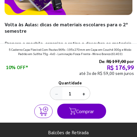
Volta às Aulas: dicas de materiais escolares para o 2º
semestre
Prepare a mochila, organize a rotina e descubra os materiais
5 Caderno Capa Flexível Com Pautas 96fls - 195x270mm em Capa em Couchê 300g e Miolo
que fazem toda diferença para começar o segundo
Padrão em Sulfite 75g - 4x0 - Laminação Fosca Frente - Wire-o Branco
(61403)
semestre com o pé direito. Confira!
De:
R$ 197,00
por
R$ 176,99
10% OFF*
até 3x de R$ 59,00 sem juros
Ver todos os posts
Quantidade
−
+
Comprar
Balcões de Retirada