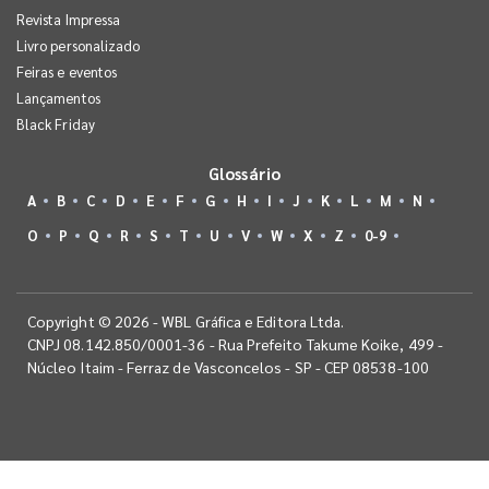
Revista Impressa
Livro personalizado
Feiras e eventos
Lançamentos
Black Friday
Glossário
A
B
C
D
E
F
G
H
I
J
K
L
M
N
O
P
Q
R
S
T
U
V
W
X
Z
0-9
Copyright © 2026 - WBL Gráfica e Editora Ltda.
CNPJ 08.142.850/0001-36 - Rua Prefeito Takume Koike, 499 -
Núcleo Itaim - Ferraz de Vasconcelos - SP - CEP 08538-100