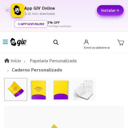
App GIV Online
Instalar
10 mil+ downloads
5% OFF
APPGIVONLINE
*verifique condições
Entre
ou cadastre-se
Início
Início
Papelaria Personalizada
Caderno Personalizado