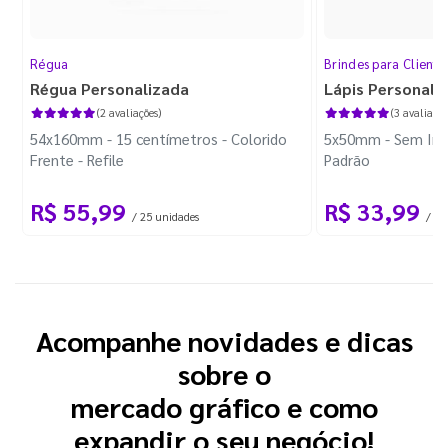
Régua
Brindes para Cliente
Régua Personalizada
Lápis Personali
(2 avaliações)
(3 avaliaçõe
54x160mm - 15 centímetros - Colorido
5x50mm - Sem Imp
Frente - Refile
Padrão
R$ 55,99
R$ 33,99
/ 25 unidades
/ 10
Acompanhe novidades e dicas
sobre o
mercado gráfico e como
expandir o seu negócio!