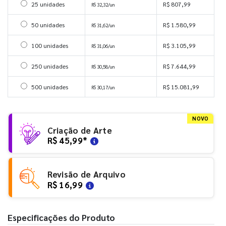
Selecionar 25 unidades
25 unidades
R$ 807,99
R$ 32,32/un
Selecionar 50 unidades
50 unidades
R$ 1.580,99
R$ 31,62/un
Selecionar 100 unidades
100 unidades
R$ 3.105,99
R$ 31,06/un
Selecionar 250 unidades
250 unidades
R$ 7.644,99
R$ 30,58/un
Selecionar 500 unidades
500 unidades
R$ 15.081,99
R$ 30,17/un
NOVO
Criação de Arte
R$ 45,99
*
Revisão de Arquivo
R$ 16,99
Especificações do Produto