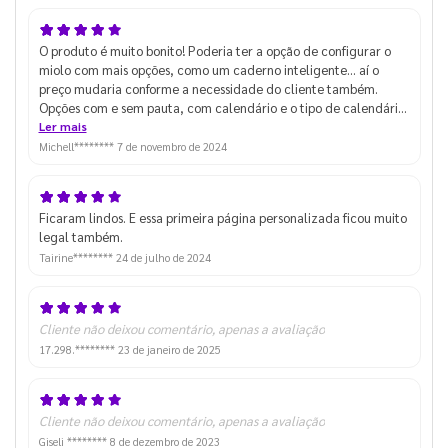
O produto é muito bonito! Poderia ter a opção de configurar o
miolo com mais opções, como um caderno inteligente... aí o
preço mudaria conforme a necessidade do cliente também.
Opções com e sem pauta, com calendário e o tipo de calendário,
planners etc.
Ler mais
Michell********
7 de novembro de 2024
Ficaram lindos. E essa primeira página personalizada ficou muito
legal também.
Tairine********
24 de julho de 2024
Cliente não deixou comentário, apenas a avaliação
17.298.********
23 de janeiro de 2025
Cliente não deixou comentário, apenas a avaliação
Giseli ********
8 de dezembro de 2023