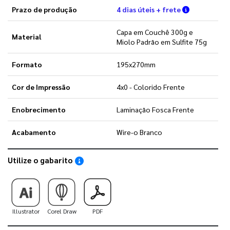
Verifique a
Prazo de produção
4 dias úteis + frete
Capa em Couchê 300g e
Material
Miolo Padrão em Sulfite 75g
Formato
195x270mm
Cor de Impressão
4x0 - Colorido Frente
Enobrecimento
Laminação Fosca Frente
Acabamento
Wire-o Branco
Utilize o gabarito
Saiba como utilizar os nossos gabaritos
Illustrator
Corel Draw
PDF