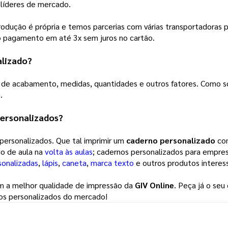
líderes de mercado.
odução é própria e temos parcerias com várias transportadoras p
 o pagamento em até 3x sem juros no cartão.
lizado
?
 de acabamento, medidas, quantidades e outros fatores. Como so
.
personalizados?
 personalizados. Que tal imprimir um
caderno personalizado
com
o de aula na
volta às aulas
; cadernos personalizados para empre
sonalizadas
,
lápis
,
caneta
,
marca texto
e outros produtos interes
com a melhor qualidade de impressão da
GIV Online
. Peça já o seu
nos personalizados do mercado!