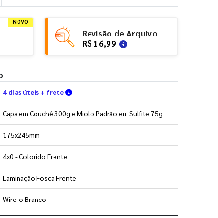
NOVO
e
Revisão de Arquivo
R$ 16,99
o
Verifique as condições de entrega
4 dias úteis + frete
Capa em Couchê 300g e Miolo Padrão em Sulfite 75g
175x245mm
4x0 - Colorido Frente
Laminação Fosca Frente
Wire-o Branco