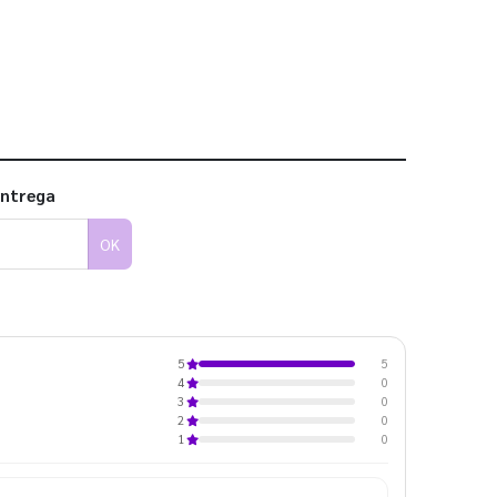
 utilizar os nossos gabaritos
entrega
OK
5
5
0
4
0
3
0
2
0
1