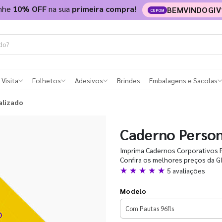
nhe
10% OFF
na sua
primeira compra
!
BEMVINDOGIV
CUPOM
 Visita
Folhetos
Adesivos
Brindes
Embalagens e Sacolas
alizado
Caderno Person
Imprima Cadernos Corporativos P
Confira os melhores preços da GI
★ ★ ★ ★ ★
5 avaliações
Modelo