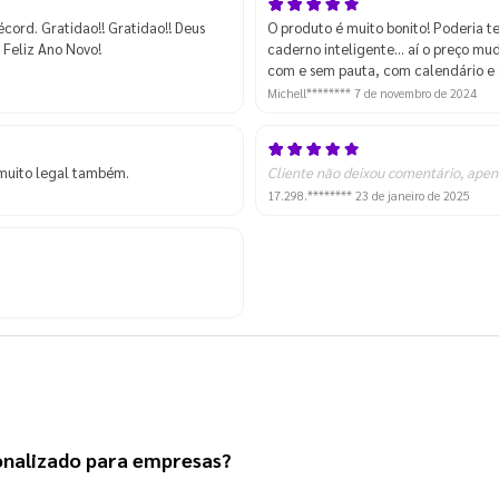
écord. Gratidao!! Gratidao!! Deus
O produto é muito bonito! Poderia t
 Feliz Ano Novo!
caderno inteligente... aí o preço m
com e sem pauta, com calendário e o
Michell********
7 de novembro de 2024
 muito legal também.
Cliente não deixou comentário, apen
17.298.********
23 de janeiro de 2025
onalizado
 para empresas?