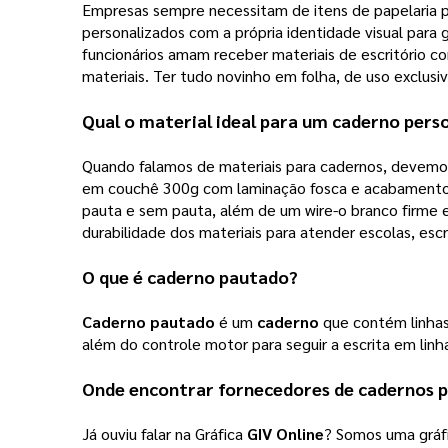
Empresas sempre necessitam de itens de papelaria pa
personalizados com a própria identidade visual para 
funcionários amam receber materiais de escritório 
materiais. Ter tudo novinho em folha, de uso exclusi
Qual o material ideal para um
caderno pers
Quando falamos de materiais para cadernos, devemos 
em couchê 300g com laminação fosca e acabamento o
pauta e sem pauta, além de um wire-o branco firme e
durabilidade dos materiais para atender escolas, esc
O que é
caderno pautado
?
Caderno pautado
 é um 
caderno
 que contém linhas 
além do controle motor para seguir a escrita em linha
Onde encontrar fornecedores de cadernos p
Já ouviu falar na Gráfica
GIV Online
? Somos uma gráfi