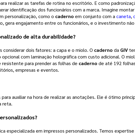
ra realizar as tarefas de rotina no escritório. E como padroniza
gerar identificação dos funcionários com a marca. Imagine monta
com personalização, como o
caderno
em conjunto com a
caneta
,
vo, gera engajamento entre os funcionários, e o investimento não 
onalizado
de alta durabilidade?
considerar dois fatores: a capa e o miolo. O
caderno
da
GIV
tem
pcional com laminação holográfica com custo adicional. O miol
 resistente para prender as folhas de
caderno
de até 192 folhas
ritórios, empresas e eventos.
para auxiliar na hora de realizar as anotações. Ele é ótimo princi
 reta.
ersonalizados?
ca especializada em impressos personalizados. Temos expertise