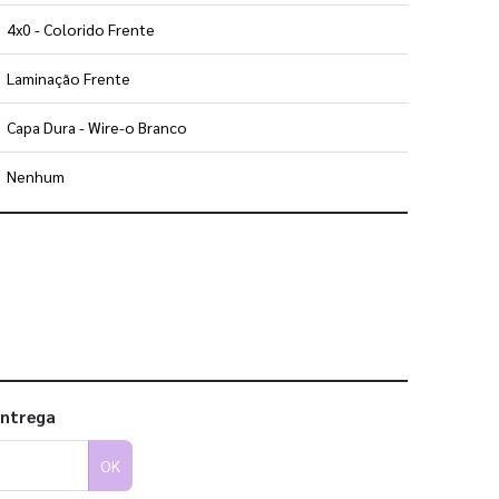
4x0 - Colorido Frente
Laminação Frente
Capa Dura - Wire-o Branco
Nenhum
 utilizar os nossos gabaritos
entrega
OK