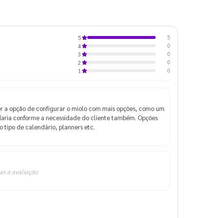
5
5
0
4
0
3
0
2
0
1
er a opção de configurar o miolo com mais opções, como um
udaria conforme a necessidade do cliente também. Opções
 tipo de calendário, planners etc.
as a avaliação