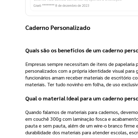
Giseli ********
8 de dezembro de 2023
Caderno Personalizado
Quais são os benefícios de um 
caderno pers
Empresas sempre necessitam de itens de papelaria pa
personalizados com a própria identidade visual para 
funcionários amam receber materiais de escritório 
materiais. Ter tudo novinho em folha, de uso exclusi
Qual o material ideal para um
caderno pers
Quando falamos de materiais para cadernos, devemos 
em couchê 300g com laminação fosca e acabamento o
pauta e sem pauta, além de um wire-o branco firme e
durabilidade dos materiais para atender escolas, esc