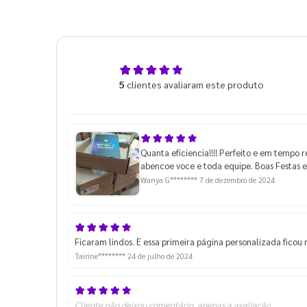
5,0
5
clientes avaliaram este produto
de 5
Quanta eficiencia!!!! Perfeito e em tempo r
abencoe voce e toda equipe. Boas Festas e
Wanya G********
7 de dezembro de 2024
Ficaram lindos. E essa primeira página personalizada ficou
Tairine********
24 de julho de 2024
Cliente não deixou comentário, apenas a avaliação