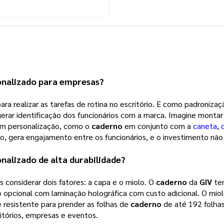
onalizado
 para empresas?
ra realizar as tarefas de rotina no escritório. E como padroniza
gerar identificação dos funcionários com a marca. Imagine monta
com personalização, como o
caderno
em conjunto com a
caneta
,
vo, gera engajamento entre os funcionários, e o investimento não 
onalizado
de alta durabilidade?
considerar dois fatores: a capa e o miolo. O
caderno
da
GIV
tem
pcional com laminação holográfica com custo adicional. O miol
 resistente para prender as folhas de
caderno
de até 192 folhas
ritórios, empresas e eventos.