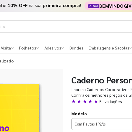
nhe
10% OFF
na sua
primeira compra
!
BEMVINDOGIV
CUPOM
 Visita
Folhetos
Adesivos
Brindes
Embalagens e Sacolas
alizado
Caderno Person
Imprima Cadernos Corporativos P
Confira os melhores preços da GI
★ ★ ★ ★ ★
5 avaliações
Modelo