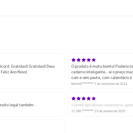
écord. Gratidao!! Gratidao!! Deus
O produto é muito bonito! Poderia t
 Feliz Ano Novo!
caderno inteligente... aí o preço m
com e sem pauta, com calendário e o
Michell********
7 de novembro de 2024
 muito legal também.
Cliente não deixou comentário, apen
17.298.********
23 de janeiro de 2025