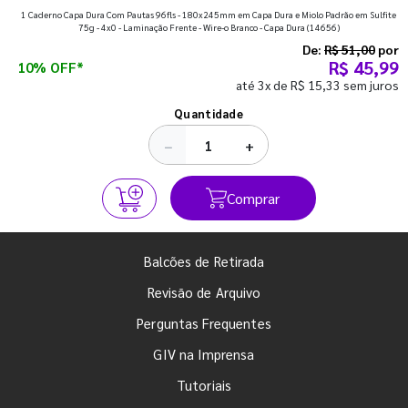
1 Caderno Capa Dura Com Pautas 96fls - 180x245mm em Capa Dura e Miolo Padrão em Sulfite
que fazem toda diferença para começar o segundo
75g - 4x0 - Laminação Frente - Wire-o Branco - Capa Dura
(14656)
semestre com o pé direito. Confira!
De:
R$ 51,00
por
R$ 45,99
10% OFF*
até 3x de R$ 15,33 sem juros
Ver todos os posts
Quantidade
−
+
Comprar
Balcões de Retirada
Revisão de Arquivo
Perguntas Frequentes
GIV na Imprensa
Tutoriais