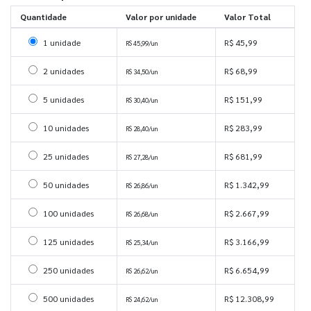
Quantidade
Valor por unidade
Valor Total
Selecionar 1 unidade
1 unidade
R$ 45,99
R$ 45,99/un
Selecionar 2 unidades
2 unidades
R$ 68,99
R$ 34,50/un
Selecionar 5 unidades
5 unidades
R$ 151,99
R$ 30,40/un
Selecionar 10 unidades
10 unidades
R$ 283,99
R$ 28,40/un
Selecionar 25 unidades
25 unidades
R$ 681,99
R$ 27,28/un
Selecionar 50 unidades
50 unidades
R$ 1.342,99
R$ 26,86/un
Selecionar 100 unidades
100 unidades
R$ 2.667,99
R$ 26,68/un
Selecionar 125 unidades
125 unidades
R$ 3.166,99
R$ 25,34/un
Selecionar 250 unidades
250 unidades
R$ 6.654,99
R$ 26,62/un
Selecionar 500 unidades
500 unidades
R$ 12.308,99
R$ 24,62/un