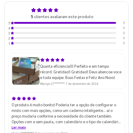
5,0
5
clientes avaliaram este produto
de 5
5
5
0
4
0
3
0
2
0
1
Quanta eficiencia!!!! Perfeito e em tempo
récord. Gratidao!! Gratidao!! Deus abencoe voce
e toda equipe. Boas Festas e Feliz Ano Novo!
Wanya G********
7 de dezembro de 2024
O produto é muito bonito! Poderia ter a opção de configurar o
miolo com mais opções, como um caderno inteligente... aí o
preço mudaria conforme a necessidade do cliente também.
Opções com e sem pauta, com calendário e o tipo de calendário,
planners etc.
Ler mais