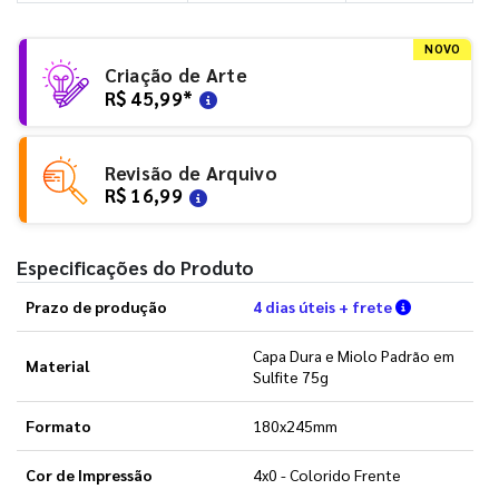
NOVO
Criação de Arte
R$ 45,99
*
Revisão de Arquivo
R$ 16,99
Especificações do Produto
Verifique a
Prazo de produção
4 dias úteis + frete
Capa Dura e Miolo Padrão em
Material
Sulfite 75g
Formato
180x245mm
Cor de Impressão
4x0 - Colorido Frente