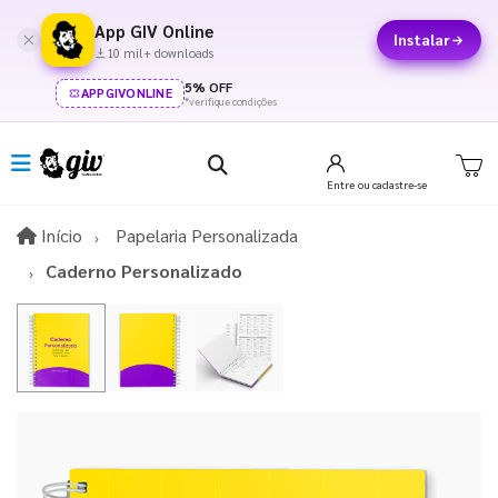
App GIV Online
Instalar
10 mil+ downloads
5% OFF
APPGIVONLINE
*verifique condições
Entre
ou cadastre-se
Início
Início
Papelaria Personalizada
Caderno Personalizado