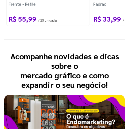
Frente - Refile
Padrão
R$ 55,99
R$ 33,99
/ 25 unidades
/ 10
Acompanhe novidades e dicas
sobre o
mercado gráfico e como
expandir o seu negócio!