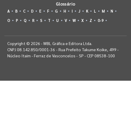
Glossário
A
B
C
D
E
F
G
H
I
J
K
L
M
N
O
P
Q
R
S
T
U
V
W
X
Z
0-9
Copyright © 2026 - WBL Gráfica e Editora Ltda.
CNPJ 08.142.850/0001-36 - Rua Prefeito Takume Koike, 499 -
Núcleo Itaim - Ferraz de Vasconcelos - SP - CEP 08538-100