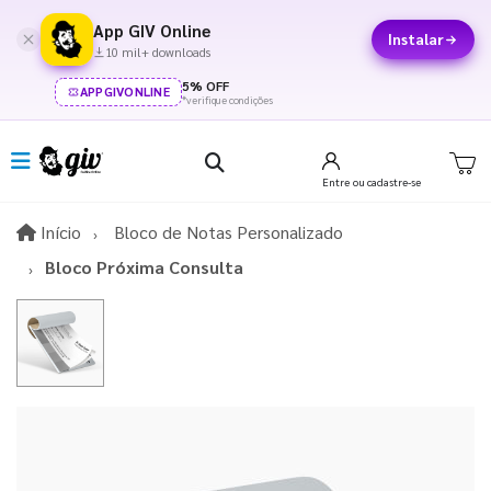
App GIV Online
Instalar
10 mil+ downloads
5% OFF
APPGIVONLINE
*verifique condições
Entre
ou cadastre-se
Início
Início
Bloco de Notas Personalizado
Bloco Próxima Consulta