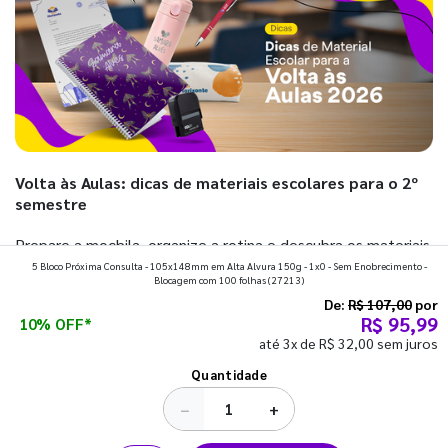
Volta às Aulas: dicas de materiais escolares para o 2º
semestre
Prepare a mochila, organize a rotina e descubra os materiais
5 Bloco Próxima Consulta - 105x148mm em Alta Alvura 150g - 1x0 - Sem Enobrecimento -
que fazem toda diferença para começar o segundo
Blocagem com 100 folhas
(27213)
semestre com o pé direito. Confira!
De:
R$ 107,00
por
R$ 95,99
10% OFF*
até 3x de R$ 32,00 sem juros
Ver todos os posts
Quantidade
−
+