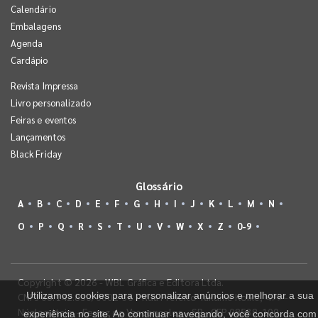
Calendário
Embalagens
Agenda
Cardápio
Revista Impressa
Livro personalizado
Feiras e eventos
Lançamentos
Black Friday
Glossário
A
B
C
D
E
F
G
H
I
J
K
L
M
N
O
P
Q
R
S
T
U
V
W
X
Z
0-9
Copyright © 2026 - WBL Gráfica e Editora Ltda.
Utilizamos cookies para personalizar anúncios e melhorar a sua
CNPJ 08.142.850/0001-36 - Rua Prefeito Takume Koike, 499 -
Núcleo Itaim - Ferraz de Vasconcelos - SP - CEP 08538-100
experiência no site. Ao continuar navegando, você concorda com