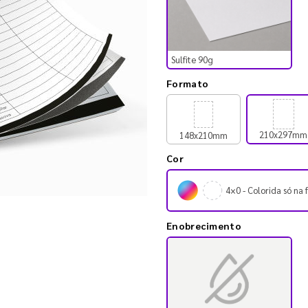
Sulfite 90g
Formato
210x297mm
148x210mm
Cor
4×0 - Colorida só na 
Enobrecimento