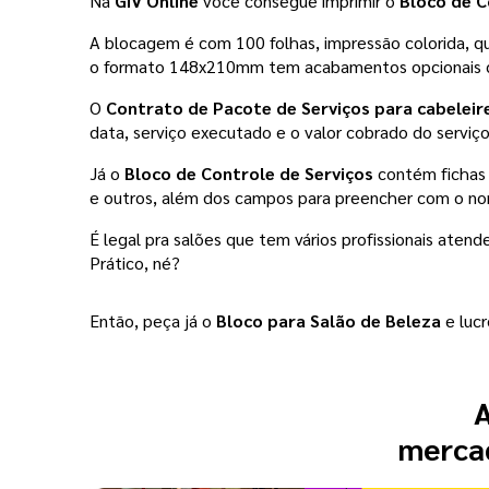
Na 
GIV Online 
você consegue imprimir o 
Bloco de C
A blocagem é com 100 folhas, impressão colorida, que
o formato 148x210mm tem acabamentos opcionais com
O 
Contrato de Pacote de Serviços para cabeleire
data, serviço executado e o valor cobrado do serviço
Já o 
Bloco de Controle de Serviços
 contém fichas 
e outros, além dos campos para preencher com o nome
É legal pra salões que tem vários profissionais atende
Prático, né? 
Então, peça já o 
Bloco para Salão de Beleza
 e luc
A
mercad