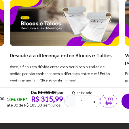
Descubra a diferença entre Blocos e Talões
V
p
Você já ficou em dúvida entre escolher bloco ou talão de
pedido por não conhecer bem a diferença entre eles? Então,
Pr
continue aqui na GIV e descubra agora!
qu
co
De:
R$ 351,00
por
Quantidade
m
R$ 315,99
100
10% OFF*
−
+
até 3x de R$ 105,33 sem juros