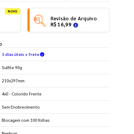
NOVO
e
Revisão de Arquivo
R$ 16,99
o
Verifique as condições de entrega
3 dias úteis + frete
Sulfite 90g
210x297mm
4x0 - Colorido Frente
Sem Enobrecimento
Blocagem com 100 folhas
Nenhum