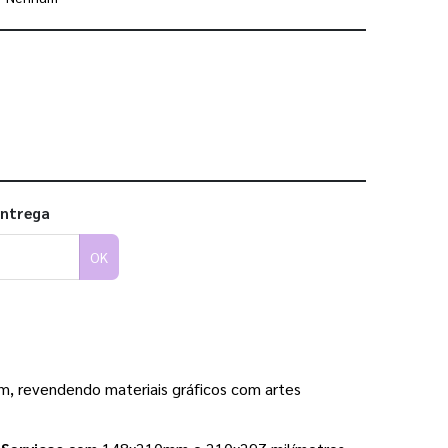
 utilizar os nossos gabaritos
entrega
OK
m, revendendo materiais gráficos com artes 