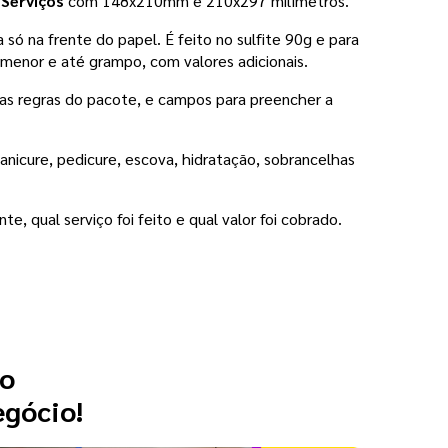
 Serviços
 com 148x210mm e 210x297 milímetros. 
ó na frente do papel. É feito no sulfite 90g e para 
enor e até grampo, com valores adicionais. 
as regras do pacote, e campos para preencher a 
anicure, pedicure, escova, hidratação, sobrancelhas 
, qual serviço foi feito e qual valor foi cobrado. 
 o
egócio!