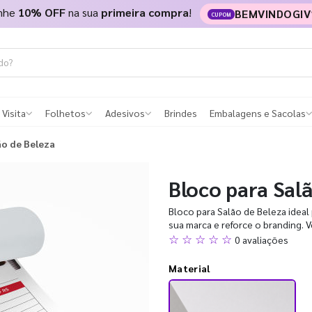
nhe
10% OFF
na sua
primeira compra
!
BEMVINDOGIV
CUPOM
 Visita
Folhetos
Adesivos
Brindes
Embalagens e Sacolas
ão de Beleza
Bloco para Sal
Bloco para Salão de Beleza ideal
sua marca e reforce o branding. V
☆ ☆ ☆ ☆ ☆
0 avaliações
Material