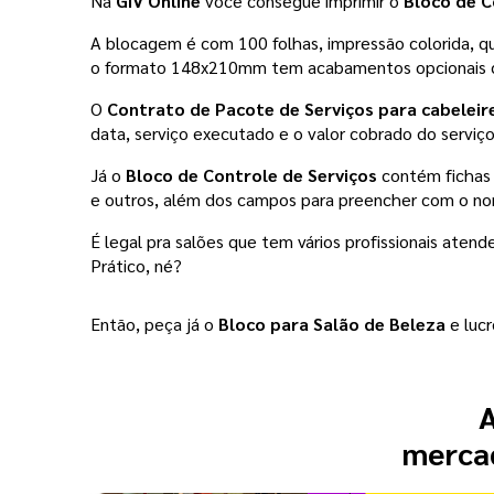
Na 
GIV Online 
você consegue imprimir o 
Bloco de C
A blocagem é com 100 folhas, impressão colorida, que
o formato 148x210mm tem acabamentos opcionais com
O 
Contrato de Pacote de Serviços para cabeleire
data, serviço executado e o valor cobrado do serviço
Já o 
Bloco de Controle de Serviços
 contém fichas 
e outros, além dos campos para preencher com o nome
É legal pra salões que tem vários profissionais atende
Prático, né? 
Então, peça já o 
Bloco para Salão de Beleza
 e luc
A
mercad