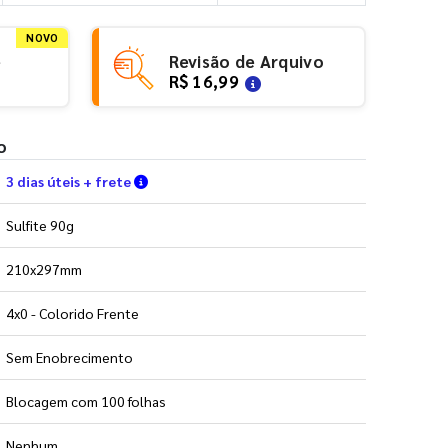
NOVO
e
Revisão de Arquivo
R$ 16,99
o
Verifique as condições de entrega
3 dias úteis + frete
Sulfite 90g
210x297mm
4x0 - Colorido Frente
Sem Enobrecimento
Blocagem com 100 folhas
Nenhum