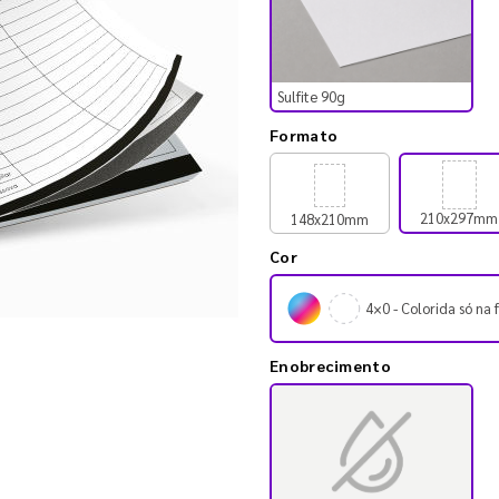
Sulfite 90g
Formato
210x297mm
148x210mm
Cor
4×0 - Colorida só na 
Enobrecimento