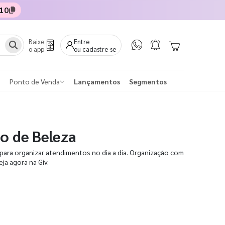
10
Baixe
Entre
o app
ou cadastre-se
Ponto de Venda
Lançamentos
Segmentos
ão de Beleza
 para organizar atendimentos no dia a dia. Organização com
eja agora na Giv.