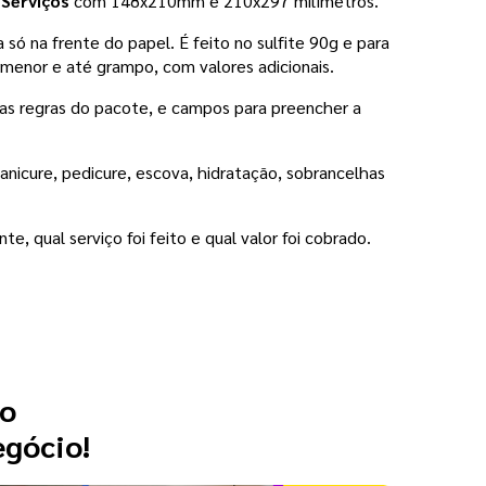
 Serviços
 com 148x210mm e 210x297 milímetros. 
ó na frente do papel. É feito no sulfite 90g e para 
enor e até grampo, com valores adicionais. 
as regras do pacote, e campos para preencher a 
anicure, pedicure, escova, hidratação, sobrancelhas 
, qual serviço foi feito e qual valor foi cobrado. 
 o
egócio!