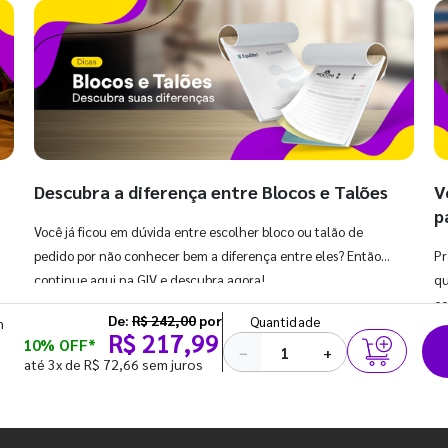
Descubra a diferença entre Blocos e Talões
V
p
Você já ficou em dúvida entre escolher bloco ou talão de
pedido por não conhecer bem a diferença entre eles? Então,
Pr
continue aqui na GIV e descubra agora!
qu
co
De:
R$ 242,00
por
Quantidade
m
R$ 217,99
10% OFF*
−
+
até 3x de R$ 72,66 sem juros