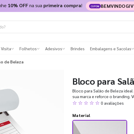
nhe
10% OFF
na sua
primeira compra
!
BEMVINDOGIV
CUPOM
 Visita
Folhetos
Adesivos
Brindes
Embalagens e Sacolas
ão de Beleza
Bloco para Sal
Bloco para Salão de Beleza ideal
sua marca e reforce o branding. V
☆ ☆ ☆ ☆ ☆
0 avaliações
Material