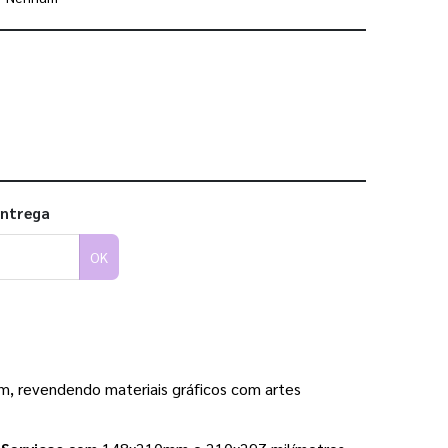
 utilizar os nossos gabaritos
entrega
OK
m, revendendo materiais gráficos com artes 