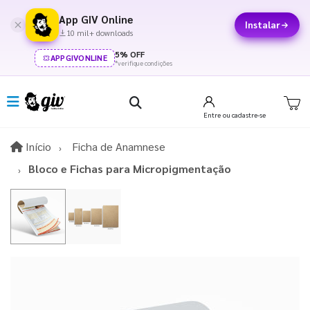
App GIV Online
Instalar
10 mil+ downloads
5% OFF
APPGIVONLINE
*verifique condições
Entre
ou cadastre-se
Início
Início
Ficha de Anamnese
Bloco e Fichas para Micropigmentação