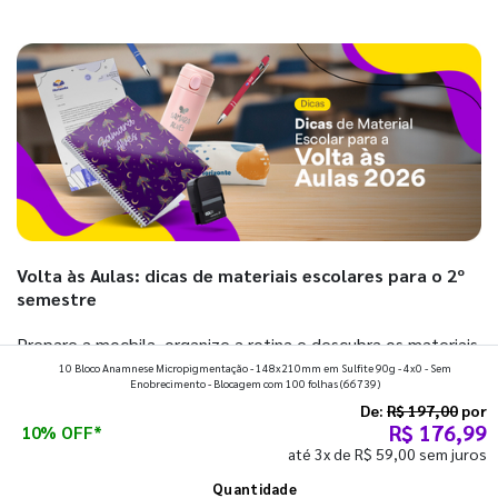
Volta às Aulas: dicas de materiais escolares para o 2º
semestre
Prepare a mochila, organize a rotina e descubra os materiais
10 Bloco Anamnese Micropigmentação - 148x210mm em Sulfite 90g - 4x0 - Sem
que fazem toda diferença para começar o segundo
Enobrecimento - Blocagem com 100 folhas
(66739)
semestre com o pé direito. Confira!
De:
R$ 197,00
por
R$ 176,99
10% OFF*
até 3x de R$ 59,00 sem juros
Ver todos os posts
Quantidade