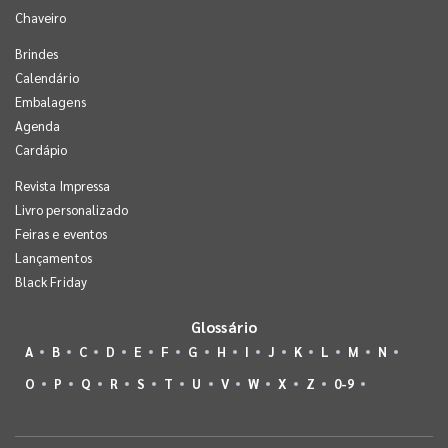
Chaveiro
Brindes
Calendário
Embalagens
Agenda
Cardápio
Revista Impressa
Livro personalizado
Feiras e eventos
Lançamentos
Black Friday
Glossário
A
B
C
D
E
F
G
H
I
J
K
L
M
N
O
P
Q
R
S
T
U
V
W
X
Z
0-9