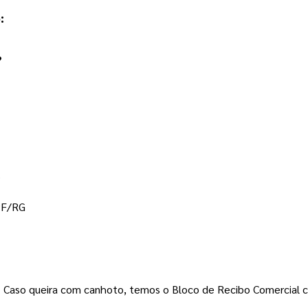
  
?
o
PF/RG  
s. Caso queira com canhoto, temos o Bloco de Recibo Comercial 