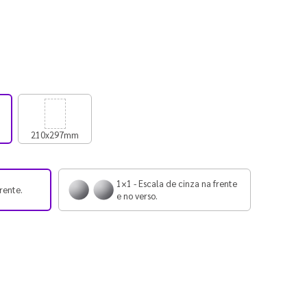
210x297mm
1×1 - Escala de cinza na frente
rente.
e no verso.