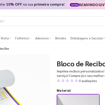
nhe
10% OFF
na sua
primeira compra
!
BEMVINDOGIV
CUPOM
 Visita
Folhetos
Adesivos
Brindes
Embalagens e Sacolas
Recibo
Bloco de Recib
Imprima recibos personalizados!
serviço! Compre já o seu melhor 
☆ ☆ ☆ ☆ ☆
0 avaliações
Material