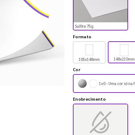
Sulfite 75g
Formato
148x210mm
105x148mm
Cor
1×0 - Uma cor só na f
Enobrecimento