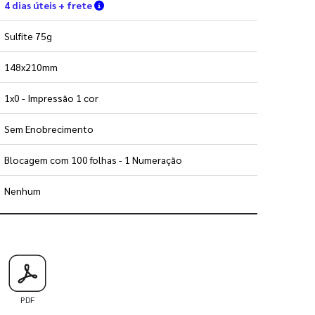
Verifique as condições de entrega
4 dias úteis + frete
Sulfite 75g
148x210mm
1x0 - Impressão 1 cor
Sem Enobrecimento
Blocagem com 100 folhas - 1 Numeração
Nenhum
 utilizar os nossos gabaritos
PDF