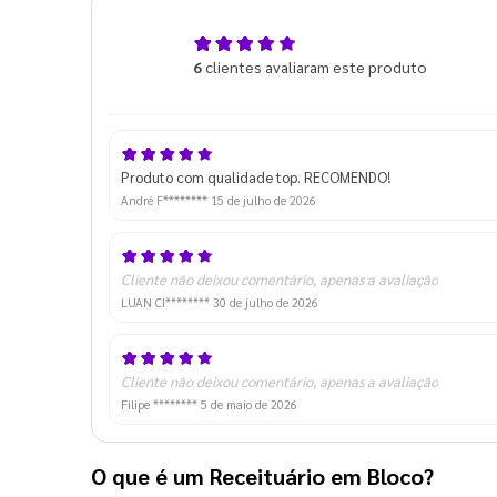
5,0
6
clientes avaliaram este produto
de 5
Produto com qualidade top. RECOMENDO!
André F********
15 de julho de 2026
Cliente não deixou comentário, apenas a avaliação
LUAN CI********
30 de julho de 2026
Cliente não deixou comentário, apenas a avaliação
Filipe ********
5 de maio de 2026
O que é um Receituário em Bloco?