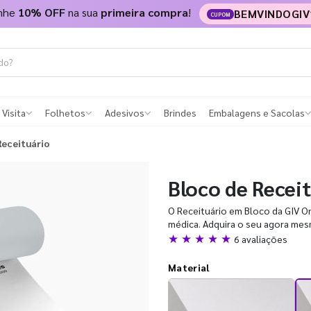
nhe
10% OFF
na sua
primeira compra
!
BEMVINDOGIV
CUPOM
 Visita
Folhetos
Adesivos
Brindes
Embalagens e Sacolas
Receituário
Bloco de Recei
O Receituário em Bloco da GIV On
médica. Adquira o seu agora me
★ ★ ★ ★ ★
6 avaliações
Material