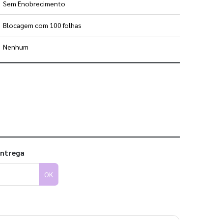
Sem Enobrecimento
Blocagem com 100 folhas
Nenhum
 utilizar os nossos gabaritos
entrega
OK