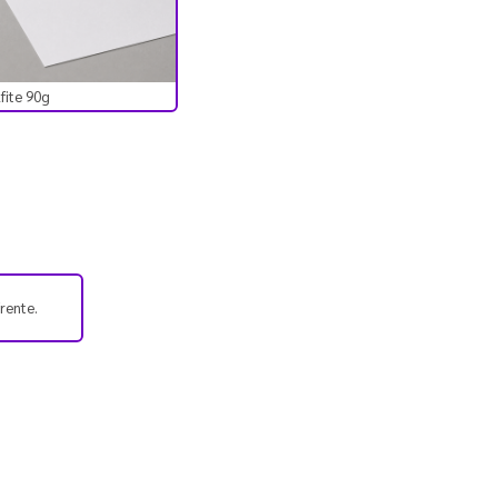
lfite 90g
frente.