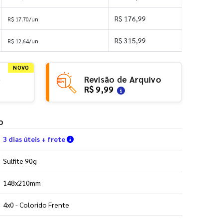
R$ 176,99
R$ 17,70/un
R$ 315,99
R$ 12,64/un
NOVO
e
Revisão de Arquivo
R$ 9,99
o
Verifique as condições de entrega
3 dias úteis + frete
Sulfite 90g
148x210mm
4x0 - Colorido Frente