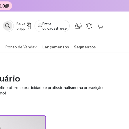
10
Baixe
Entre
o app
ou cadastre-se
Ponto de Venda
Lançamentos
Segmentos
tuário
line oferece praticidade e profissionalismo na prescrição
smo!