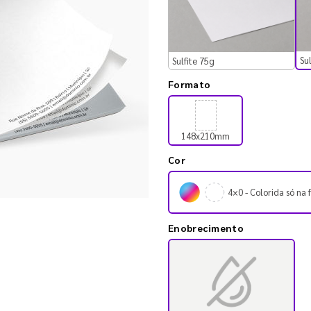
Su
Sulfite 75g
Formato
148x210mm
Cor
4×0 - Colorida só na 
Enobrecimento