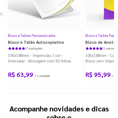
Bloco e Talões Personalizados
Bloco e Talões Pers
Bloco e Talão Autocopiativo
Bloco de Anota
(7 avaliações)
(1 avaliação
105x148mm - Impressão 1 cor -
105x148mm - Color
Intercalar - Blocagem com 50 folhas
Bloco sem Impress
Wire-o Preto
R$ 63,99
R$ 95,99
/ 1 unidade
/ 10
Acompanhe novidades e dicas
sobre o