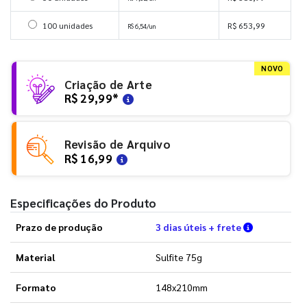
Selecionar 100 unidades
100 unidades
R$ 653,99
R$ 6,54/un
NOVO
Criação de Arte
R$ 29,99
*
Revisão de Arquivo
R$ 16,99
Especificações do Produto
Verifique a
Prazo de produção
3 dias úteis + frete
Material
Sulfite 75g
Formato
148x210mm