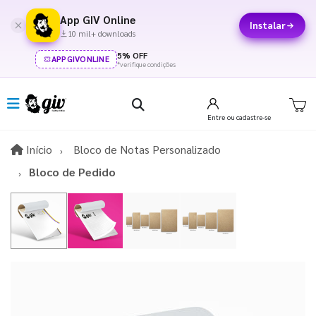
App GIV Online
Instalar
10 mil+ downloads
5% OFF
APPGIVONLINE
*verifique condições
Entre
ou cadastre-se
Início
Início
Bloco de Notas Personalizado
Bloco de Pedido