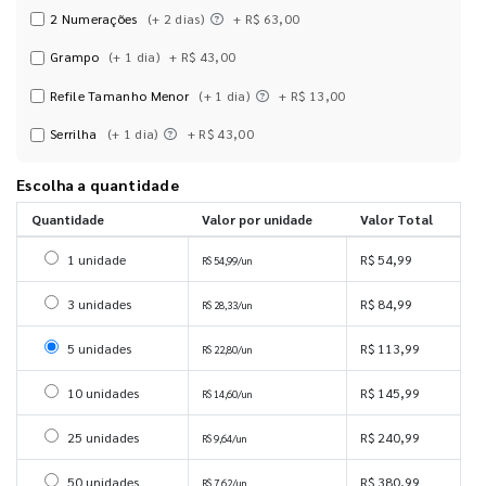
2 Numerações
(+ 2 dias)
+ R$ 63,00
Grampo
(+ 1 dia)
+ R$ 43,00
Refile Tamanho Menor
(+ 1 dia)
+ R$ 13,00
Serrilha
(+ 1 dia)
+ R$ 43,00
Escolha a quantidade
Quantidade
Valor por unidade
Valor Total
Selecionar 1 unidade
1 unidade
R$ 54,99
R$ 54,99/un
Selecionar 3 unidades
3 unidades
R$ 84,99
R$ 28,33/un
Selecionar 5 unidades
5 unidades
R$ 113,99
R$ 22,80/un
Selecionar 10 unidades
10 unidades
R$ 145,99
R$ 14,60/un
Selecionar 25 unidades
25 unidades
R$ 240,99
R$ 9,64/un
Selecionar 50 unidades
50 unidades
R$ 380,99
R$ 7,62/un