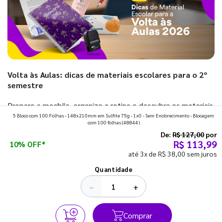
Volta às Aulas: dicas de materiais escolares para o 2º
semestre
Prepare a mochila, organize a rotina e descubra os materiais
5 Bloco com 100 Folhas - 148x210mm em Sulfite 75g - 1x0 - Sem Enobrecimento - Blocagem
que fazem toda diferença para começar o segundo
com 100 folhas
(48844)
semestre com o pé direito. Confira!
De:
R$ 127,00
por
R$ 113,99
10% OFF*
até 3x de R$ 38,00 sem juros
Ver todos os posts
Quantidade
−
+
Comprar