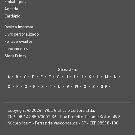
Embalagens
Agenda
Cardápio
Revista Impressa
Livro personalizado
Feiras e eventos
Lançamentos
Black Friday
Glossário
A
B
C
D
E
F
G
H
I
J
K
L
M
N
O
P
Q
R
S
T
U
V
W
X
Z
0-9
Copyright © 2026 - WBL Gráfica e Editora Ltda.
CNPJ 08.142.850/0001-36 - Rua Prefeito Takume Koike, 499 -
Núcleo Itaim - Ferraz de Vasconcelos - SP - CEP 08538-100