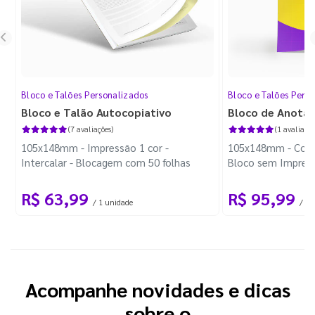
Bloco e Talões Personalizados
Bloco e Talões Pers
Bloco e Talão Autocopiativo
Bloco de Anota
(7 avaliações)
(1 avaliação
105x148mm - Impressão 1 cor -
105x148mm - Color
Intercalar - Blocagem com 50 folhas
Bloco sem Impress
Wire-o Preto
R$ 63,99
R$ 95,99
/ 1 unidade
/ 10
Acompanhe novidades e dicas
sobre o