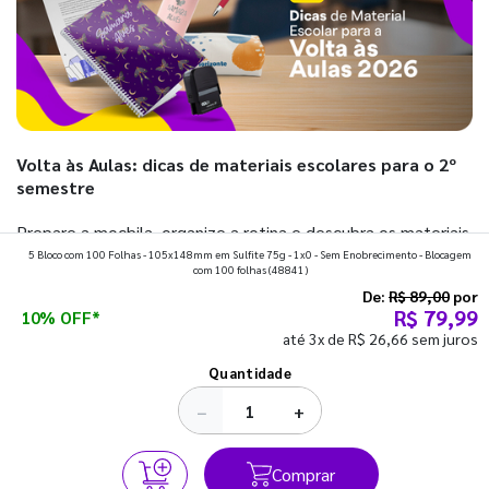
Volta às Aulas: dicas de materiais escolares para o 2º
semestre
Prepare a mochila, organize a rotina e descubra os materiais
5 Bloco com 100 Folhas - 105x148mm em Sulfite 75g - 1x0 - Sem Enobrecimento - Blocagem
que fazem toda diferença para começar o segundo
com 100 folhas
(48841)
semestre com o pé direito. Confira!
De:
R$ 89,00
por
R$ 79,99
10% OFF*
até 3x de R$ 26,66 sem juros
Ver todos os posts
Quantidade
−
+
Comprar