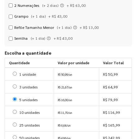
2 Numerações
(+ 2 dias)
+ R$ 63,00
Grampo
(+ 1 dia)
+ R$ 43,00
Refile Tamanho Menor
(+ 1 dia)
+ R$ 13,00
Serrilha
(+ 1 dia)
+ R$ 43,00
Escolha a quantidade
Quantidade
Valor por unidade
Valor Total
Selecionar 1 unidade
1 unidade
R$ 50,99
R$ 50,99/un
Selecionar 3 unidades
3 unidades
R$ 64,99
R$ 21,67/un
Selecionar 5 unidades
5 unidades
R$ 79,99
R$ 16,00/un
Selecionar 10 unidades
10 unidades
R$ 116,99
R$ 11,70/un
Selecionar 25 unidades
25 unidades
R$ 165,99
R$ 6,64/un
Selecionar 50 unidades
50 unidades
R$ 242,99
R$ 4,86/un