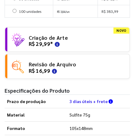
Selecionar 100 unidades
100 unidades
R$ 383,99
R$ 3,84/un
NOVO
Criação de Arte
R$ 29,99
*
Revisão de Arquivo
R$ 16,99
Especificações do Produto
Verifique a
Prazo de produção
3 dias úteis + frete
Material
Sulfite 75g
Formato
105x148mm