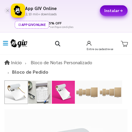
App GIV Online
Instalar
10 mil+ downloads
5% OFF
APPGIVONLINE
*verifique condições
Entre
ou cadastre-se
Início
Início
Bloco de Notas Personalizado
Bloco de Pedido