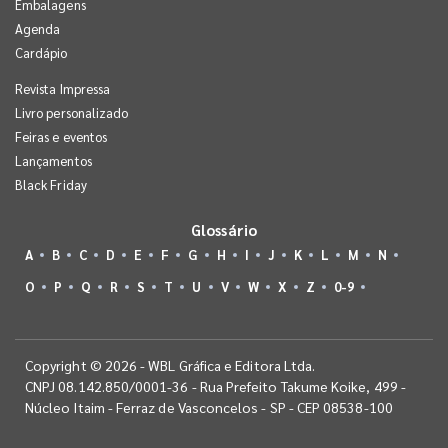
Embalagens
Agenda
Cardápio
Revista Impressa
Livro personalizado
Feiras e eventos
Lançamentos
Black Friday
Glossário
A
B
C
D
E
F
G
H
I
J
K
L
M
N
O
P
Q
R
S
T
U
V
W
X
Z
0-9
Copyright © 2026 - WBL Gráfica e Editora Ltda.
CNPJ 08.142.850/0001-36 - Rua Prefeito Takume Koike, 499 -
Núcleo Itaim - Ferraz de Vasconcelos - SP - CEP 08538-100