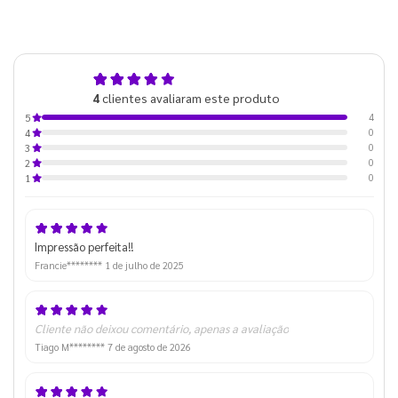
5,0
4
clientes avaliaram este produto
de 5
4
5
0
4
0
3
0
2
0
1
Impressão perfeita!!
Francie********
1 de julho de 2025
Cliente não deixou comentário, apenas a avaliação
Tiago M********
7 de agosto de 2026