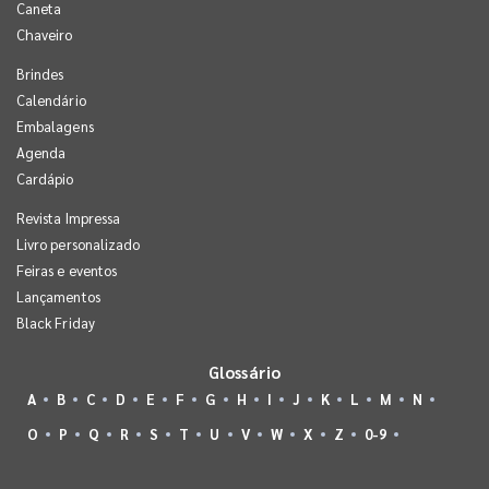
Caneta
Chaveiro
Brindes
Calendário
Embalagens
Agenda
Cardápio
Revista Impressa
Livro personalizado
Feiras e eventos
Lançamentos
Black Friday
Glossário
A
B
C
D
E
F
G
H
I
J
K
L
M
N
O
P
Q
R
S
T
U
V
W
X
Z
0-9