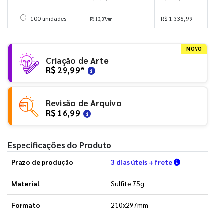
Selecionar 100 unidades
100 unidades
R$ 1.336,99
R$ 13,37/un
NOVO
Criação de Arte
R$ 29,99
*
Revisão de Arquivo
R$ 16,99
Especificações do Produto
Verifique a
Prazo de produção
3 dias úteis + frete
Material
Sulfite 75g
Formato
210x297mm