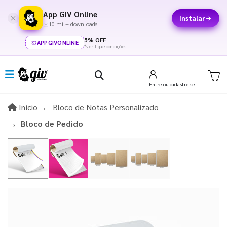
App GIV Online
Instalar
10 mil+ downloads
5% OFF
APPGIVONLINE
*verifique condições
Entre
ou cadastre-se
Início
Início
Bloco de Notas Personalizado
Bloco de Pedido