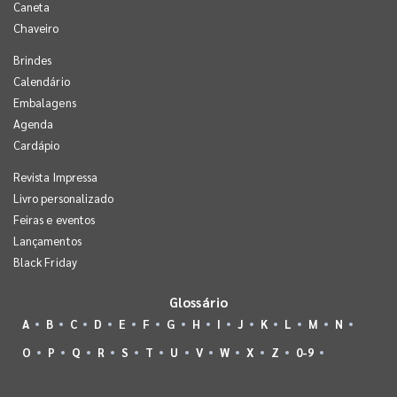
Caneta
Chaveiro
Brindes
Calendário
Embalagens
Agenda
Cardápio
Revista Impressa
Livro personalizado
Feiras e eventos
Lançamentos
Black Friday
Glossário
A
B
C
D
E
F
G
H
I
J
K
L
M
N
O
P
Q
R
S
T
U
V
W
X
Z
0-9