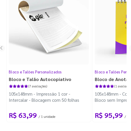
Bloco e Talões Personalizados
Bloco e Talões Pers
Bloco e Talão Autocopiativo
Bloco de Anota
(7 avaliações)
(1 avaliação
105x148mm - Impressão 1 cor -
105x148mm - Color
Intercalar - Blocagem com 50 folhas
Bloco sem Impress
Wire-o Preto
R$ 63,99
R$ 95,99
/ 1 unidade
/ 10