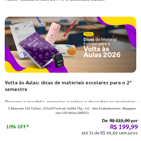
Então, continue aqui na GIV e descubra agora!
Volta às Aulas: dicas de materiais escolares para o 2º
semestre
Prepare a mochila, organize a rotina e descubra os materiais
5 Bloco com 100 Folhas - 210x297mm em Sulfite 75g - 1x1 - Sem Enobrecimento - Blocagem
que fazem toda diferença para começar o segundo
com 100 folhas
(48952)
semestre com o pé direito. Confira!
De:
R$ 222,00
por
R$ 199,99
10% OFF*
até 3x de R$ 66,66 sem juros
Ver todos os posts