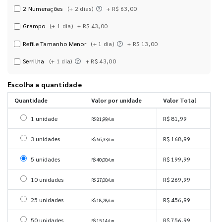
2 Numerações
(+ 2 dias)
+ R$ 63,00
Grampo
(+ 1 dia)
+ R$ 43,00
Refile Tamanho Menor
(+ 1 dia)
+ R$ 13,00
Serrilha
(+ 1 dia)
+ R$ 43,00
Escolha a quantidade
Quantidade
Valor por unidade
Valor Total
Selecionar 1 unidade
1 unidade
R$ 81,99
R$ 81,99/un
Selecionar 3 unidades
3 unidades
R$ 168,99
R$ 56,33/un
Selecionar 5 unidades
5 unidades
R$ 199,99
R$ 40,00/un
Selecionar 10 unidades
10 unidades
R$ 269,99
R$ 27,00/un
Selecionar 25 unidades
25 unidades
R$ 456,99
R$ 18,28/un
Selecionar 50 unidades
50 unidades
R$ 756,99
R$ 15,14/un