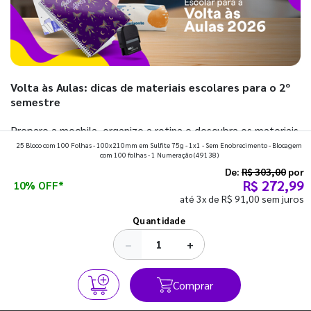
Volta às Aulas: dicas de materiais escolares para o 2º
semestre
Prepare a mochila, organize a rotina e descubra os materiais
25 Bloco com 100 Folhas - 100x210mm em Sulfite 75g - 1x1 - Sem Enobrecimento - Blocagem
que fazem toda diferença para começar o segundo
com 100 folhas - 1 Numeração
(49138)
semestre com o pé direito. Confira!
De:
R$ 303,00
por
R$ 272,99
10% OFF*
até 3x de R$ 91,00 sem juros
Ver todos os posts
Quantidade
−
+
Comprar