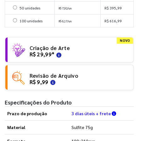
Selecionar 50 unidades
50 unidades
R$ 395,99
R$ 7,92/un
Selecionar 100 unidades
100 unidades
R$ 616,99
R$ 6,17/un
NOVO
Criação de Arte
R$ 29,99
*
Revisão de Arquivo
R$ 9,99
Especificações do Produto
Verifique a
Prazo de produção
3 dias úteis + frete
Material
Sulfite 75g
Formato
100x210mm