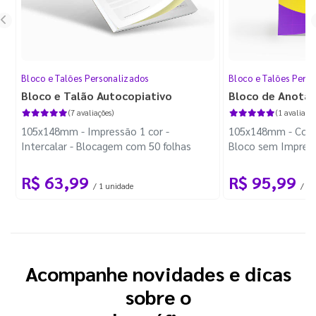
Bloco e Talões Personalizados
Bloco e Talões Pers
Bloco e Talão Autocopiativo
Bloco de Anota
(7 avaliações)
(1 avaliação
105x148mm - Impressão 1 cor -
105x148mm - Color
Intercalar - Blocagem com 50 folhas
Bloco sem Impress
Wire-o Preto
R$ 63,99
R$ 95,99
/ 1 unidade
/ 10
Acompanhe novidades e dicas
sobre o