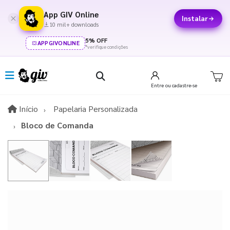
App GIV Online
Instalar
10 mil+ downloads
5% OFF
APPGIVONLINE
*verifique condições
Entre
ou cadastre-se
Início
Início
Papelaria Personalizada
Bloco de Comanda