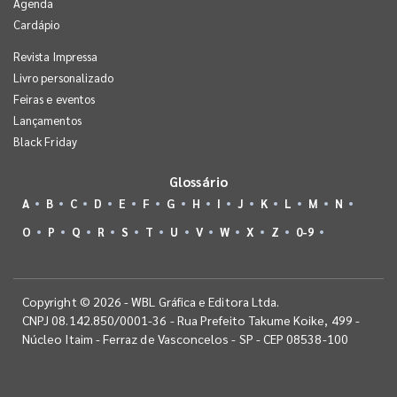
Agenda
Cardápio
Revista Impressa
Livro personalizado
Feiras e eventos
Lançamentos
Black Friday
Glossário
A
B
C
D
E
F
G
H
I
J
K
L
M
N
O
P
Q
R
S
T
U
V
W
X
Z
0-9
Copyright © 2026 - WBL Gráfica e Editora Ltda.
CNPJ 08.142.850/0001-36 - Rua Prefeito Takume Koike, 499 -
Núcleo Itaim - Ferraz de Vasconcelos - SP - CEP 08538-100