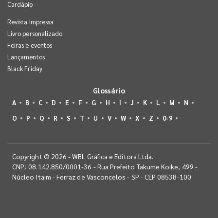
Cardápio
Revista Impressa
Livro personalizado
Feiras e eventos
Lançamentos
Black Friday
Glossário
A
B
C
D
E
F
G
H
I
J
K
L
M
N
O
P
Q
R
S
T
U
V
W
X
Z
0-9
Copyright © 2026 - WBL Gráfica e Editora Ltda.
CNPJ 08.142.850/0001-36 - Rua Prefeito Takume Koike, 499 -
Núcleo Itaim - Ferraz de Vasconcelos - SP - CEP 08538-100