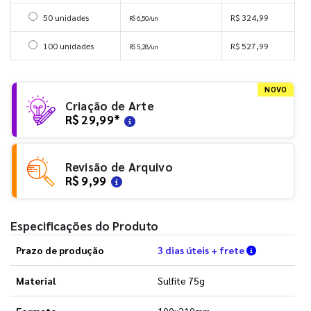
Selecionar 50 unidades
50 unidades
R$ 324,99
R$ 6,50/un
Selecionar 100 unidades
100 unidades
R$ 527,99
R$ 5,28/un
NOVO
Criação de Arte
R$ 29,99
*
Revisão de Arquivo
R$ 9,99
Especificações do Produto
Verifique a
Prazo de produção
3 dias úteis + frete
Material
Sulfite 75g
Formato
100x210mm