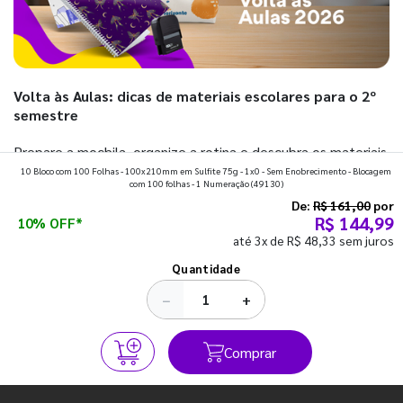
Volta às Aulas: dicas de materiais escolares para o 2º
semestre
Prepare a mochila, organize a rotina e descubra os materiais
10 Bloco com 100 Folhas - 100x210mm em Sulfite 75g - 1x0 - Sem Enobrecimento - Blocagem
que fazem toda diferença para começar o segundo
com 100 folhas - 1 Numeração
(49130)
semestre com o pé direito. Confira!
De:
R$ 161,00
por
R$ 144,99
10% OFF*
até 3x de R$ 48,33 sem juros
Ver todos os posts
Quantidade
−
+
Comprar