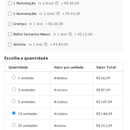
1 Numeração
(+ 2 dias)
+ R$ 43,00
2 Numerações
(+ 2 dias)
+ R$ 63,00
Grampo
(+ 1 dia)
+ R$ 43,00
Refile Tamanho Menor
(+ 1 dia)
+ R$ 13,00
Serrilha
(+ 1 dia)
+ R$ 43,00
Escolha a quantidade
Quantidade
Valor por unidade
Valor Total
Selecionar 1 unidade
1 unidade
R$ 66,99
R$ 66,99/un
Selecionar 3 unidades
3 unidades
R$ 87,99
R$ 29,33/un
Selecionar 5 unidades
5 unidades
R$ 107,99
R$ 21,60/un
Selecionar 10 unidades
10 unidades
R$ 144,99
R$ 14,50/un
Selecionar 25 unidades
25 unidades
R$ 212,99
R$ 8,52/un