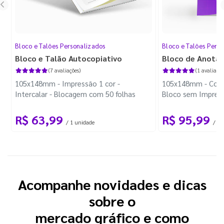
Bloco e Talões Personalizados
Bloco e Talões Pers
Bloco e Talão Autocopiativo
Bloco de Anota
(7 avaliações)
(1 avaliação
105x148mm - Impressão 1 cor -
105x148mm - Color
Intercalar - Blocagem com 50 folhas
Bloco sem Impress
Wire-o Preto
R$ 63,99
R$ 95,99
/ 1 unidade
/ 10
Acompanhe novidades e dicas
sobre o
mercado gráfico e como