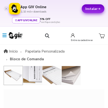
App GIV Online
Instalar
10 mil+ downloads
5% OFF
APPGIVONLINE
*verifique condições
Entre
ou cadastre-se
Início
Início
Papelaria Personalizada
Bloco de Comanda