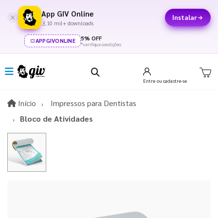
App GIV Online
Instalar
10 mil+ downloads
5% OFF
APPGIVONLINE
*verifique condições
Entre
ou cadastre-se
Início
Início
Impressos para Dentistas
Bloco de Atividades