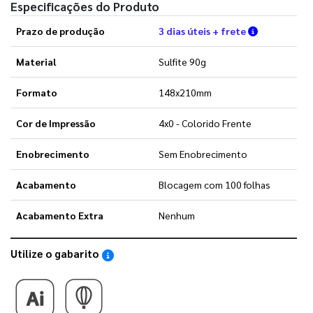
Especificações do Produto
Verifique a
Prazo de produção
3 dias úteis + frete
Material
Sulfite 90g
Formato
148x210mm
Cor de Impressão
4x0 - Colorido Frente
Enobrecimento
Sem Enobrecimento
Acabamento
Blocagem com 100 folhas
Acabamento Extra
Nenhum
Utilize o gabarito
Saiba como utilizar os nossos gabaritos