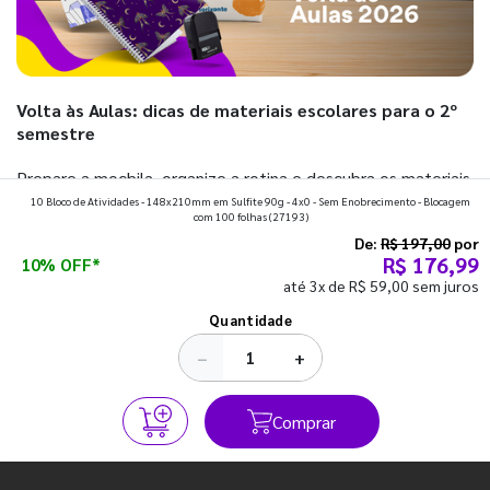
Volta às Aulas: dicas de materiais escolares para o 2º
semestre
Prepare a mochila, organize a rotina e descubra os materiais
10 Bloco de Atividades - 148x210mm em Sulfite 90g - 4x0 - Sem Enobrecimento - Blocagem
que fazem toda diferença para começar o segundo
com 100 folhas
(27193)
semestre com o pé direito. Confira!
De:
R$ 197,00
por
R$ 176,99
10% OFF*
até 3x de R$ 59,00 sem juros
Ver todos os posts
Quantidade
−
+
Comprar