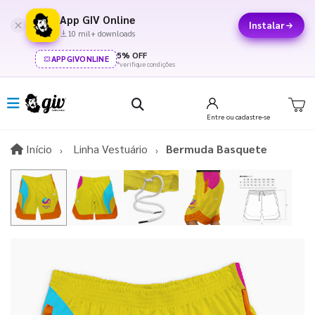
App GIV Online
Instalar
10 mil+ downloads
5% OFF
APPGIVONLINE
*verifique condições
Entre
ou cadastre-se
Início
Início
Linha Vestuário
Bermuda Basquete