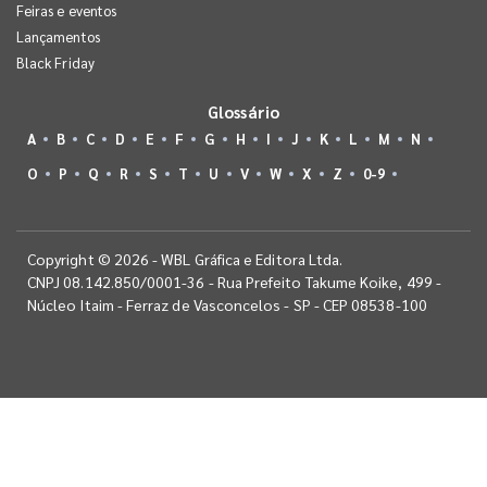
Feiras e eventos
Lançamentos
Black Friday
Glossário
A
B
C
D
E
F
G
H
I
J
K
L
M
N
O
P
Q
R
S
T
U
V
W
X
Z
0-9
Copyright © 2026 - WBL Gráfica e Editora Ltda.
CNPJ 08.142.850/0001-36 - Rua Prefeito Takume Koike, 499 -
Núcleo Itaim - Ferraz de Vasconcelos - SP - CEP 08538-100