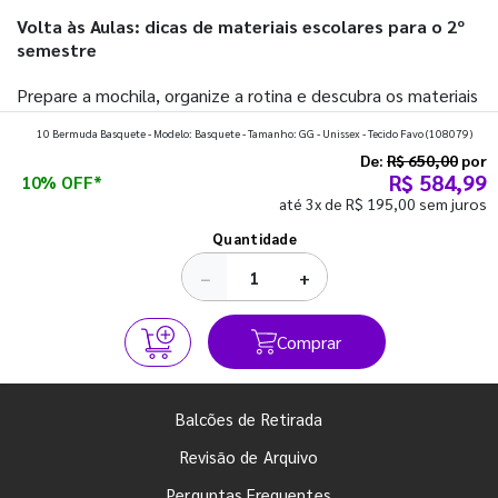
Volta às Aulas: dicas de materiais escolares para o 2º
semestre
Prepare a mochila, organize a rotina e descubra os materiais
que fazem toda diferença para começar o segundo
10 Bermuda Basquete - Modelo: Basquete - Tamanho: GG - Unissex - Tecido Favo
(108079)
semestre com o pé direito. Confira!
De:
R$ 650,00
por
R$ 584,99
10% OFF*
até 3x de R$ 195,00 sem juros
Ver todos os posts
Quantidade
−
+
Comprar
Balcões de Retirada
Revisão de Arquivo
Perguntas Frequentes