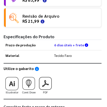
Revisão de Arquivo
R$ 21,99
Especificações do Produto
Verifique a
Prazo de produção
6 dias úteis + frete
Material
Tecido Favo
Utilize o gabarito
Saiba como utilizar os nossos gabaritos
Illustrator
Corel Draw
PDF
Consultar frete e prazo de entrega