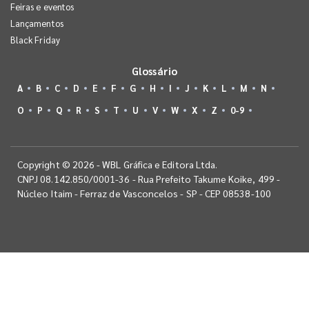
Feiras e eventos
Lançamentos
Black Friday
Glossário
A
B
C
D
E
F
G
H
I
J
K
L
M
N
O
P
Q
R
S
T
U
V
W
X
Z
0-9
Copyright © 2026 - WBL Gráfica e Editora Ltda.
CNPJ 08.142.850/0001-36 - Rua Prefeito Takume Koike, 499 -
Núcleo Itaim - Ferraz de Vasconcelos - SP - CEP 08538-100