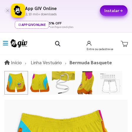
App GIV Online
Instalar
10 mil+ downloads
5% OFF
APPGIVONLINE
*verifique condições
Entre
ou cadastre-se
Início
Início
Linha Vestuário
Bermuda Basquete