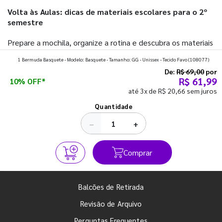
Volta às Aulas: dicas de materiais escolares para o 2º
semestre
Prepare a mochila, organize a rotina e descubra os materiais
que fazem toda diferença para começar o segundo
1 Bermuda Basquete - Modelo: Basquete - Tamanho: GG - Unissex - Tecido Favo
(108077)
semestre com o pé direito. Confira!
De:
R$ 69,00
por
R$ 61,99
10% OFF*
até 3x de R$ 20,66 sem juros
Ver todos os posts
Quantidade
−
+
Comprar
Balcões de Retirada
Revisão de Arquivo
Perguntas Frequentes