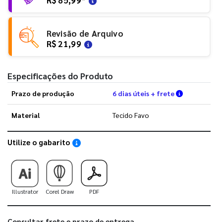
Revisão de Arquivo
R$ 21,99
Especificações do Produto
Verifique a
Prazo de produção
6 dias úteis + frete
Material
Tecido Favo
Utilize o gabarito
Saiba como utilizar os nossos gabaritos
Illustrator
Corel Draw
PDF
Consultar frete e prazo de entrega