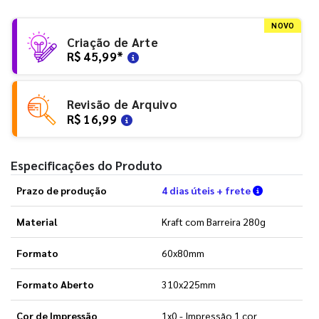
NOVO
Criação de Arte
R$ 45,99
*
Revisão de Arquivo
R$ 16,99
Especificações do Produto
Verifique a
Prazo de produção
4 dias úteis + frete
Material
Kraft com Barreira 280g
Formato
60x80mm
Formato Aberto
310x225mm
Cor de Impressão
1x0 - Impressão 1 cor