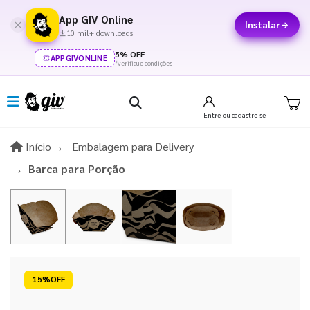
App GIV Online
Instalar
10 mil+ downloads
5% OFF
APPGIVONLINE
*verifique condições
Entre
ou cadastre-se
Início
Início
Embalagem para Delivery
Barca para Porção
15%OFF