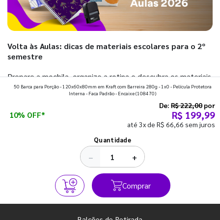
Volta às Aulas: dicas de materiais escolares para o 2º
semestre
Prepare a mochila, organize a rotina e descubra os materiais
50 Barca para Porção - 120x60x80mm em Kraft com Barreira 280g - 1x0 - Película Protetora
que fazem toda diferença para começar o segundo
Interna - Faca Padrão - Encaixe
(108470)
semestre com o pé direito. Confira!
De:
R$ 222,00
por
R$ 199,99
10% OFF*
até 3x de R$ 66,66 sem juros
Ver todos os posts
Quantidade
−
+
Comprar
Balcões de Retirada