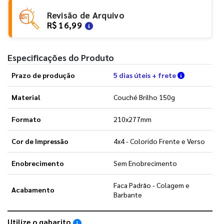
Revisão de Arquivo
R$ 16,99
Especificações do Produto
Verifique a
Prazo de produção
5 dias úteis + frete
Material
Couché Brilho 150g
Formato
210x277mm
Cor de Impressão
4x4 - Colorido Frente e Verso
Enobrecimento
Sem Enobrecimento
Faca Padrão - Colagem e
Acabamento
Barbante
Utilize o gabarito
Saiba como utilizar os nossos gabaritos