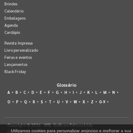
Brindes
Calendário
Embalagens
Agenda
Cardápio
Revista Impressa
Livro personalizado
Feiras e eventos
Lançamentos
Black Friday
Glossário
A
B
C
D
E
F
G
H
I
J
K
L
M
N
O
P
Q
R
S
T
U
V
W
X
Z
0-9
Copyright © 2026 - WBL Gráfica e Editora Ltda.
Utilizamos cookies para personalizar anúncios e melhorar a sua
CNPJ 08.142.850/0001-36 - Rua Prefeito Takume Koike, 499 -