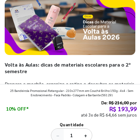
Volta às Aulas: dicas de materiais escolares para o 2º
semestre
Prepare a mochila, organize a rotina e descubra os materiais
25 Bandeirola Promocional Retangular - 210x277mm em Couché Brilho 150g - 4x4 - Sem
que fazem toda diferença para começar o segundo
Enobrecimento - Faca Padrão - Colagem e Barbante
(56129)
semestre com o pé direito. Confira!
De:
R$ 216,00
por
R$ 193,99
10% OFF*
até 3x de R$ 64,66 sem juros
Ver todos os posts
Quantidade
−
+