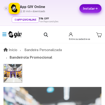
App GIV Online
Instalar
10 mil+ downloads
5% OFF
APPGIVONLINE
*verifique condições
Entre
ou cadastre-se
Início
Início
Bandeira Personalizada
Bandeirola Promocional