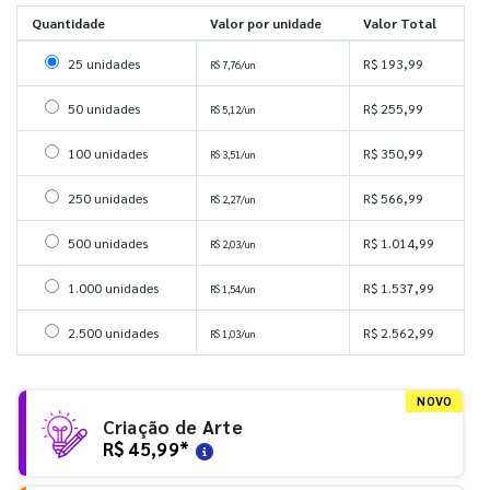
Quantidade
Valor por unidade
Valor Total
Selecionar 25 unidades
25 unidades
R$ 193,99
R$ 7,76/un
Selecionar 50 unidades
50 unidades
R$ 255,99
R$ 5,12/un
Selecionar 100 unidades
100 unidades
R$ 350,99
R$ 3,51/un
Selecionar 250 unidades
250 unidades
R$ 566,99
R$ 2,27/un
Selecionar 500 unidades
500 unidades
R$ 1.014,99
R$ 2,03/un
Selecionar 1000 unidades
1.000 unidades
R$ 1.537,99
R$ 1,54/un
Selecionar 2500 unidades
2.500 unidades
R$ 2.562,99
R$ 1,03/un
NOVO
Criação de Arte
R$ 45,99
*