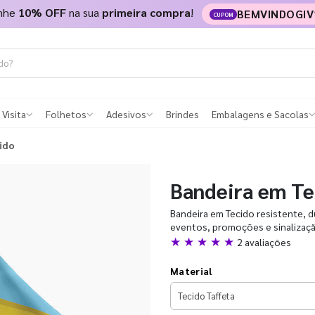
nhe
10% OFF
na sua
primeira compra
!
BEMVINDOGIV
CUPOM
 Visita
Folhetos
Adesivos
Brindes
Embalagens e Sacolas
ido
Bandeira em Te
Bandeira em Tecido resistente, 
eventos, promoções e sinalizaç
★ ★ ★ ★ ★
2 avaliações
Material