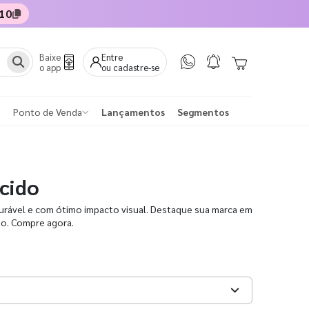
10
Baixe
Entre
o app
ou cadastre-se
Ponto de Venda
Lançamentos
Segmentos
cido
durável e com ótimo impacto visual. Destaque sua marca em
ão. Compre agora.