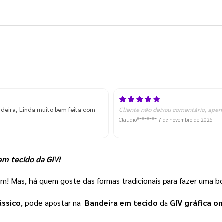
ndeira, Linda muito bem feita com
Cliente não deixou comentário, apen
Claudio********
7 de novembro de 2025
em tecido da GIV!
m! Mas, há quem goste das formas tradicionais para fazer uma b
ássico
, pode apostar na  
Bandeira em tecido
 da 
GIV gráfica on