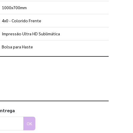
1000x700mm
4x0 - Colorido Frente
Impressão Ultra HD Sublimática
Bolsa para Haste
 utilizar os nossos gabaritos
entrega
OK