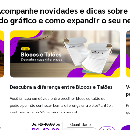
companhe novidades e dicas sobre
o gráfico e como expandir o seu n
Descubra a diferença entre Blocos e Talões
V
p
Você já ficou em dúvida entre escolher bloco ou talão de
pedido por não conhecer bem a diferença entre eles? Então,
Pr
continue aqui na GIV e descubra agora!
qu
co
De:
R$ 48,00
por
Quantidade
o