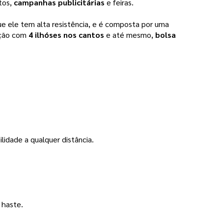
os, 
campanhas publicitárias
 e feiras.
, porque ele tem alta resistência, e é composta por uma 
ção com
 4 ilhóses nos cantos 
e até mesmo, 
bolsa 
idade a qualquer distância.  
 haste. 