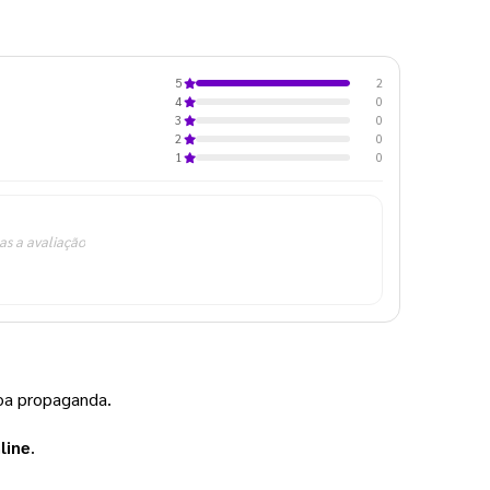
2
5
0
4
0
3
0
2
0
1
as a avaliação
oa propaganda.  
line
. 