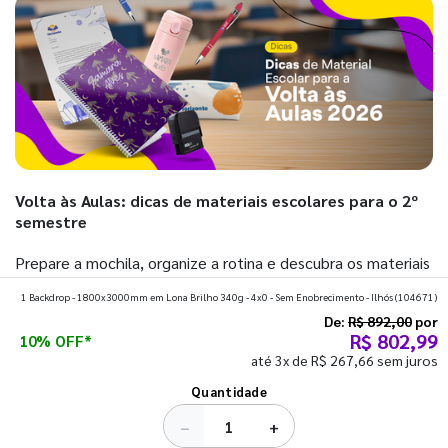
Volta às Aulas: dicas de materiais escolares para o 2º
semestre
Prepare a mochila, organize a rotina e descubra os materiais
que fazem toda diferença para começar o segundo
1 Backdrop - 1800x3000mm em Lona Brilho 340g - 4x0 - Sem Enobrecimento - Ilhós
(104671)
semestre com o pé direito. Confira!
De:
R$ 892,00
por
R$ 802,99
10% OFF*
até 3x de R$ 267,66 sem juros
Ver todos os posts
Quantidade
−
+