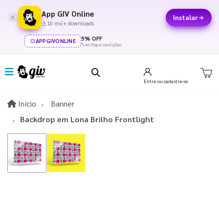
App GIV Online
Instalar
10 mil+ downloads
5% OFF
APPGIVONLINE
*verifique condições
Entre
ou cadastre-se
Início
Início
Banner
Backdrop em Lona Brilho Frontlight