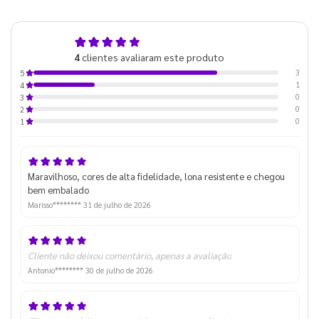
4,8
4
clientes avaliaram este produto
de 5
3
5
1
4
0
3
0
2
0
1
Maravilhoso, cores de alta fidelidade, lona resistente e chegou
bem embalado
Marisso********
31 de julho de 2026
Cliente não deixou comentário, apenas a avaliação
Antonio********
30 de julho de 2026