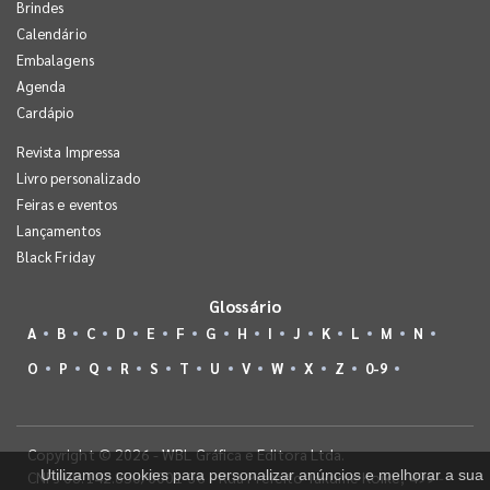
Brindes
Calendário
Embalagens
Agenda
Cardápio
Revista Impressa
Livro personalizado
Feiras e eventos
Lançamentos
Black Friday
Glossário
A
B
C
D
E
F
G
H
I
J
K
L
M
N
O
P
Q
R
S
T
U
V
W
X
Z
0-9
Copyright © 2026 - WBL Gráfica e Editora Ltda.
Utilizamos cookies para personalizar anúncios e melhorar a sua
CNPJ 08.142.850/0001-36 - Rua Prefeito Takume Koike, 499 -