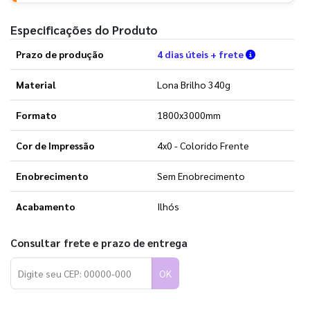
Especificações do Produto
Verifique a
Prazo de produção
4 dias úteis + frete
Material
Lona Brilho 340g
Formato
1800x3000mm
Cor de Impressão
4x0 - Colorido Frente
Enobrecimento
Sem Enobrecimento
Acabamento
Ilhós
Consultar frete e prazo de entrega
OK