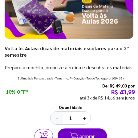
Volta às Aulas: dicas de materiais escolares para o 2º
semestre
Prepare a mochila, organize a rotina e descubra os materiais
que fazem toda diferença para começar o segundo
1 Almofada Personalizada - Tamanho: P - Coração - Tecido Tecnosport
(109469)
semestre com o pé direito. Confira!
De:
R$ 49,00
por
R$ 43,99
10% OFF*
até 3x de R$ 14,66 sem juros
Ver todos os posts
Quantidade
−
+
Comprar