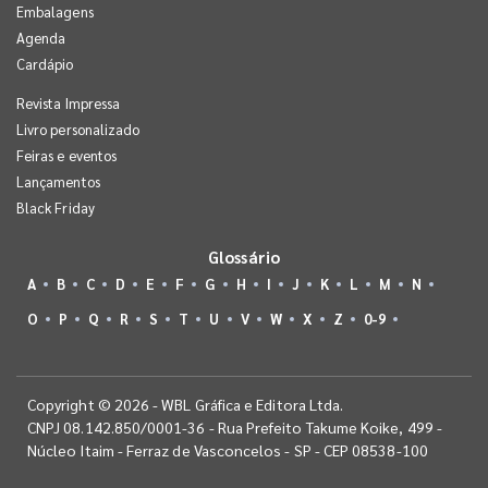
Embalagens
Agenda
Cardápio
Revista Impressa
Livro personalizado
Feiras e eventos
Lançamentos
Black Friday
Glossário
A
B
C
D
E
F
G
H
I
J
K
L
M
N
O
P
Q
R
S
T
U
V
W
X
Z
0-9
Copyright © 2026 - WBL Gráfica e Editora Ltda.
CNPJ 08.142.850/0001-36 - Rua Prefeito Takume Koike, 499 -
Núcleo Itaim - Ferraz de Vasconcelos - SP - CEP 08538-100