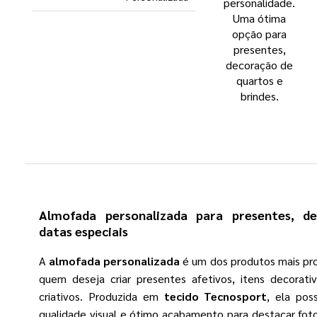
personalidade.
Uma ótima
opção para
presentes,
decoração de
quartos e
brindes.
Almofada personalizada para presentes, d
datas especiais
A
almofada personalizada
é um dos produtos mais pr
quem deseja criar presentes afetivos, itens decorati
criativos. Produzida em
tecido Tecnosport
, ela pos
qualidade visual e ótimo acabamento para destacar fot