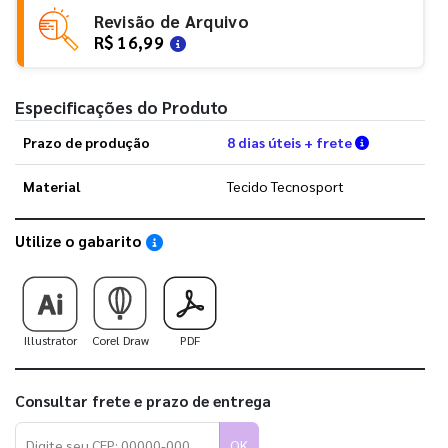
Revisão de Arquivo
R$ 16,99
Especificações do Produto
Verifique a
Prazo de produção
8 dias úteis + frete
Material
Tecido Tecnosport
Utilize o gabarito
Saiba como utilizar os nossos gabaritos
Illustrator
Corel Draw
PDF
Consultar frete e prazo de entrega
OK