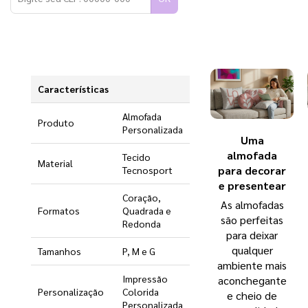
Características
Almofada
Produto
Personalizada
Uma
almofada
Tecido
Material
para decorar
Tecnosport
e presentear
Coração,
As almofadas
Formatos
Quadrada e
são perfeitas
Redonda
para deixar
qualquer
Tamanhos
P, M e G
ambiente mais
Impressão
aconchegante
Personalização
Colorida
e cheio de
Personalizada