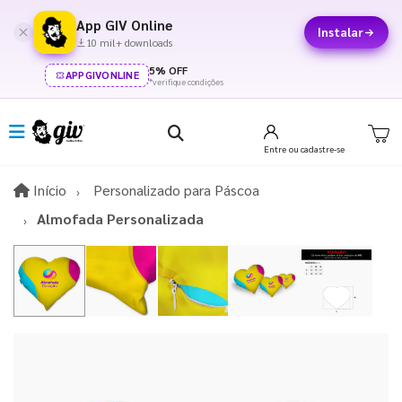
App GIV Online
Instalar
10 mil+ downloads
5% OFF
APPGIVONLINE
*verifique condições
Entre
ou cadastre-se
Início
Início
Personalizado para Páscoa​
Almofada Personalizada