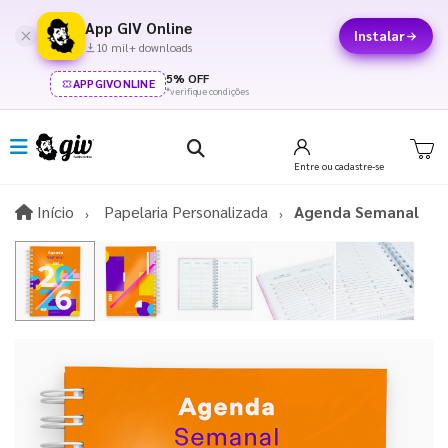
App GIV Online
Instalar
10 mil+ downloads
5% OFF
APPGIVONLINE
*verifique condições
Entre
ou cadastre-se
Início
Início
Papelaria Personalizada
Agenda Semanal