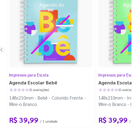
Impressos para Escola
Impressos para Esco
Agenda Escolar Bebê
Agenda Escolar I
(0 avaliações)
(0 avaliaçõe
148x210mm - Bebê - Colorido Frente -
148x210mm - Infant
Wire-o Branco
Wire-o Branco - C
R$ 39,99
R$ 39,99
/ 1 unidade
/ 1 