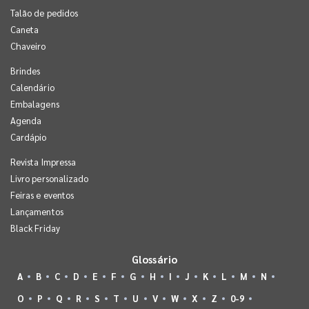
Talão de pedidos
Caneta
Chaveiro
Brindes
Calendário
Embalagens
Agenda
Cardápio
Revista Impressa
Livro personalizado
Feiras e eventos
Lançamentos
Black Friday
Glossário
A
B
C
D
E
F
G
H
I
J
K
L
M
N
O
P
Q
R
S
T
U
V
W
X
Z
0-9