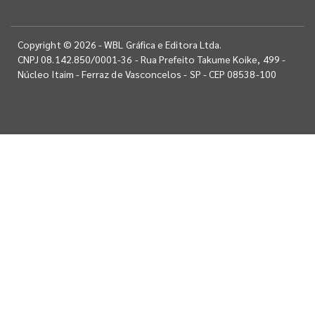
Copyright © 2026 - WBL Gráfica e Editora Ltda.
CNPJ 08.142.850/0001-36 - Rua Prefeito Takume Koike, 499 -
Núcleo Itaim - Ferraz de Vasconcelos - SP - CEP 08538-100