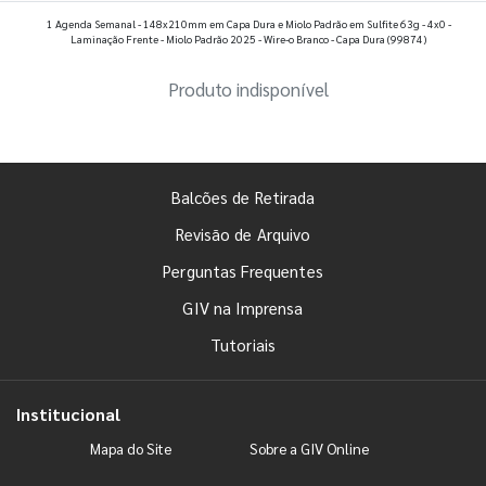
Ver todos os posts
1 Agenda Semanal - 148x210mm em Capa Dura e Miolo Padrão em Sulfite 63g - 4x0 -
Laminação Frente - Miolo Padrão 2025 - Wire-o Branco - Capa Dura
(99874)
Produto indisponível
Balcões de Retirada
Revisão de Arquivo
Perguntas Frequentes
GIV na Imprensa
Tutoriais
Institucional
Mapa do Site
Sobre a GIV Online