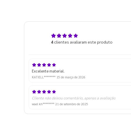
5,0
4
clientes avaliaram este produto
de 5
Excelente material.
KATIELL********
15 de março de 2026
Cliente não deixou comentário, apenas a avaliação
wael kh********
21 de setembro de 2025