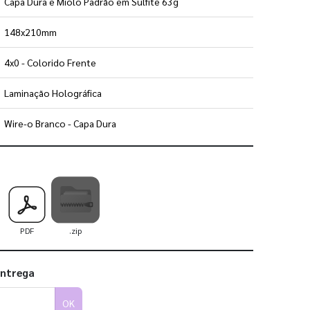
Capa Dura e Miolo Padrão em Sulfite 63g
148x210mm
4x0 - Colorido Frente
Laminação Holográfica
Wire-o Branco - Capa Dura
 utilizar os nossos gabaritos
PDF
.zip
entrega
OK