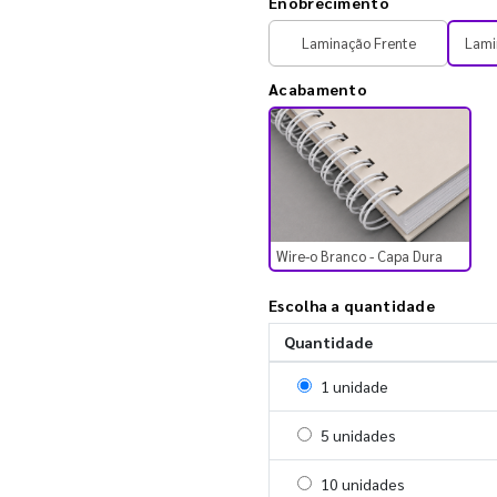
Enobrecimento
Laminação Frente
Lami
Acabamento
Wire-o Branco - Capa Dura
Escolha a quantidade
Quantidade
Selecionar 1 unidade
1 unidade
Selecionar 5 unidades
5 unidades
Selecionar 10 unidades
10 unidades