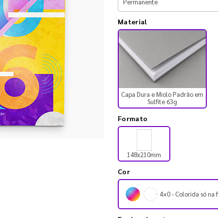
Material
Capa Dura e Miolo Padrão em
Sulfite 63g
Formato
148x210mm
Cor
4×0 - Colorida só na 