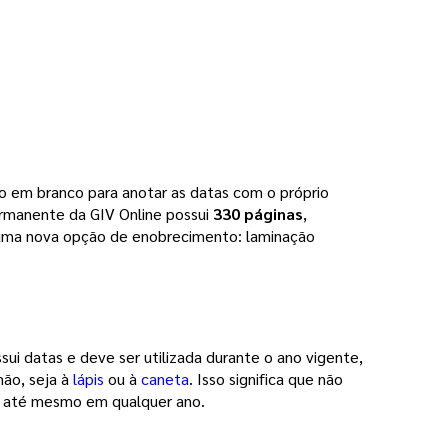
o em branco para anotar as datas com o próprio 
rmanente
 da 
GIV Online
 possui 
330 páginas
, 
m uma nova opção de enobrecimento: laminação 
ui datas e deve ser utilizada durante o ano vigente, 
ão, seja à 
lápis
ou à 
caneta
. Isso significa que não 
e até mesmo em qualquer ano.  