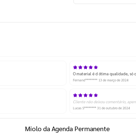
O material é d ótima qualidade, só 
Fernand********
13 de março de 2024
Cliente não deixou comentário, apen
Lucas S********
31 de outubro de 2024
Miolo da Agenda Permanente