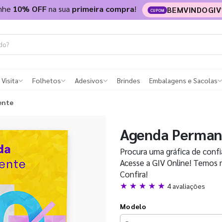
nhe
10% OFF
na sua
primeira compra
!
BEMVINDOGIV
CUPOM
 Visita
Folhetos
Adesivos
Brindes
Embalagens e Sacolas
ente
Agenda Perman
Procura uma gráfica de confi
Acesse a GIV Online! Temos m
Confira!
★ ★ ★ ★ ★
4 avaliações
Modelo