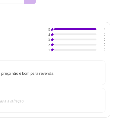
4
5
0
4
0
3
0
2
0
1
o preço não é bom para revenda.
as a avaliação