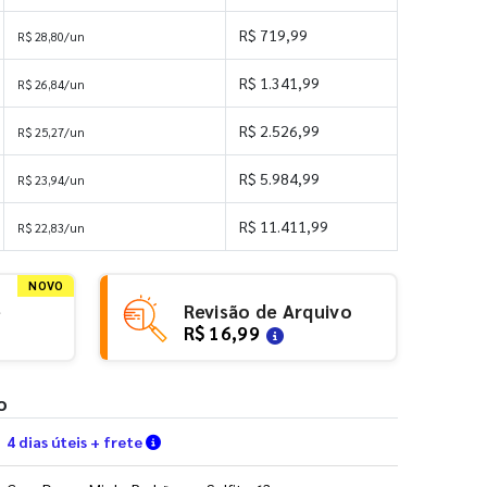
R$ 719,99
R$ 28,80/un
R$ 1.341,99
R$ 26,84/un
R$ 2.526,99
R$ 25,27/un
R$ 5.984,99
R$ 23,94/un
R$ 11.411,99
R$ 22,83/un
NOVO
e
Revisão de Arquivo
R$ 16,99
o
Verifique as condições de entrega
4 dias úteis + frete