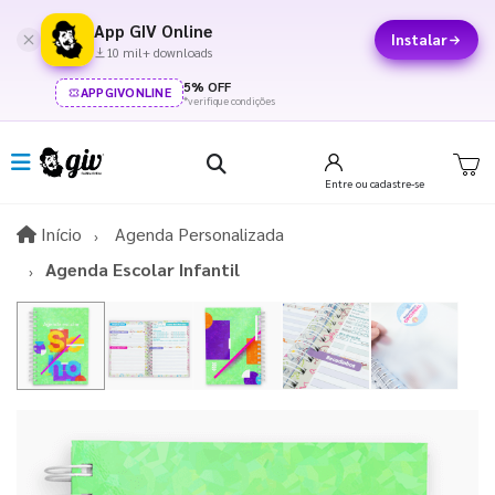
App GIV Online
Instalar
10 mil+ downloads
5% OFF
APPGIVONLINE
*verifique condições
Entre
ou cadastre-se
Início
Início
Agenda Personalizada
Agenda Escolar Infantil