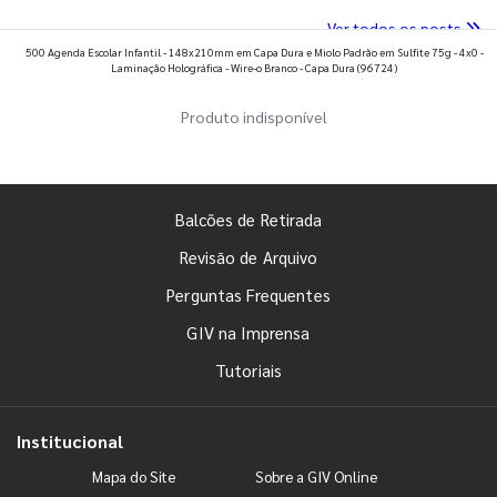
Ver todos os posts
500 Agenda Escolar Infantil - 148x210mm em Capa Dura e Miolo Padrão em Sulfite 75g - 4x0 -
Laminação Holográfica - Wire-o Branco - Capa Dura
(96724)
Produto indisponível
Balcões de Retirada
Revisão de Arquivo
Perguntas Frequentes
GIV na Imprensa
Tutoriais
Institucional
Mapa do Site
Sobre a GIV Online