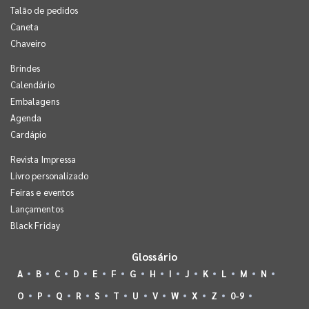
Talão de pedidos
Caneta
Chaveiro
Brindes
Calendário
Embalagens
Agenda
Cardápio
Revista Impressa
Livro personalizado
Feiras e eventos
Lançamentos
Black Friday
Glossário
A
B
C
D
E
F
G
H
I
J
K
L
M
N
O
P
Q
R
S
T
U
V
W
X
Z
0-9