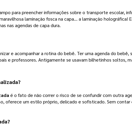
po para preencher informações sobre o transporte escolar, inf
ravilhosa laminação fosca na capa… a laminação holográfica! 
E
penas nas agendas de capa dura.
nizar e acompanhar a rotina do bebê. Ter uma agenda do bebê, sig
ais e professores. Antigamente se usavam bilhetinhos soltos, m
alizada
?
zada
 é o fato de não correr o risco de se confundir com outra age
o, oferece um estilo próprio, delicado e sofisticado. Sem conta
ada
?