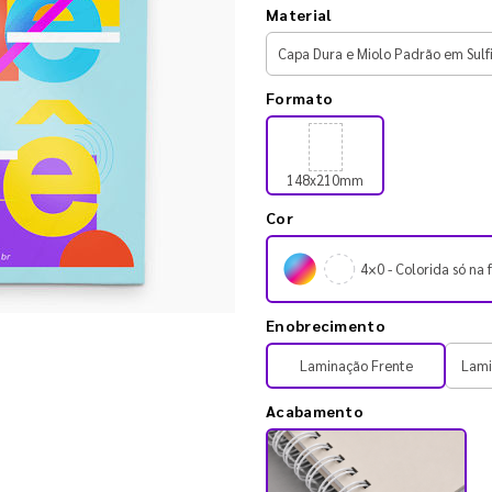
Material
Formato
148x210mm
Cor
4×0 - Colorida só na 
Enobrecimento
Laminação Frente
Lami
Acabamento