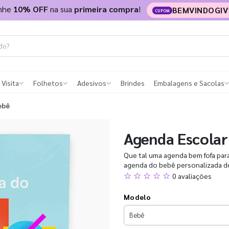
nhe
10% OFF
na sua
primeira compra
!
BEMVINDOGIV
CUPOM
 Visita
Folhetos
Adesivos
Brindes
Embalagens e Sacolas
ebê
Agenda Escolar
Que tal uma agenda bem fofa para
agenda do bebê personalizada de
☆ ☆ ☆ ☆ ☆
0 avaliações
Modelo