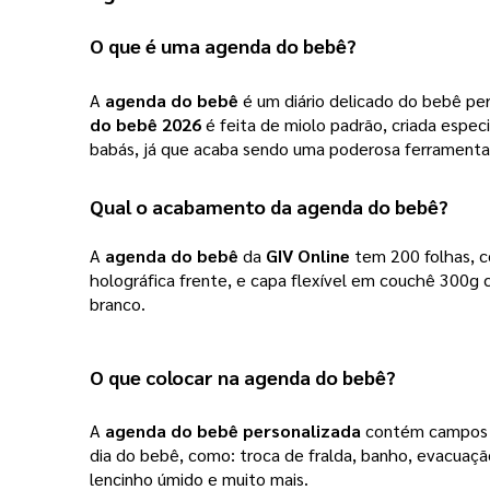
O que é uma 
agenda do bebê
?
A
agenda do bebê
é um diário delicado do bebê per
do bebê 2026
é feita de miolo padrão, criada espe
babás, já que acaba sendo uma poderosa ferramenta 
Qual o acabamento da 
agenda do bebê
?
A 
agenda do bebê
 da 
GIV Online
 tem 200 folhas, 
holográfica frente, e capa flexível em couchê 300g 
branco. 
O que colocar na 
agenda do bebê
?
A
agenda do bebê personalizada
contém campos pa
dia do bebê, como: troca de fralda, banho, evacuação
lencinho úmido e muito mais.