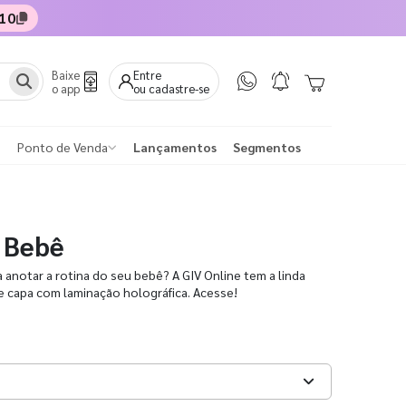
10
Baixe
Entre
o app
ou cadastre-se
Ponto de Venda
Lançamentos
Segmentos
 Bebê
 anotar a rotina do seu bebê? A GIV Online tem a linda
 capa com laminação holográfica. Acesse!