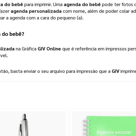
a do bebê
para imprimir. Uma
agenda do bebê
pode ter fotos d
fazer
agenda personalizada
com nome, além de poder colar ades
xar a agenda com a cara do pequeno (a).
 do bebê
? 
lizada
na Gráfica
GIV Online
que é referência em impressos pers
ável.
ntão, basta enviar o seu arquivo para impressão que a 
GIV
 imprim