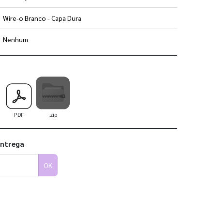
Wire-o Branco - Capa Dura
Nenhum
 utilizar os nossos gabaritos
PDF
.zip
entrega
OK