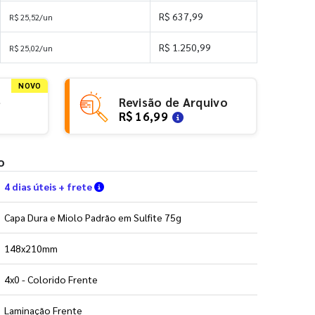
R$ 637,99
R$ 25,52/un
R$ 1.250,99
R$ 25,02/un
NOVO
e
Revisão de Arquivo
R$ 16,99
o
Verifique as condições de entrega
4 dias úteis + frete
Capa Dura e Miolo Padrão em Sulfite 75g
148x210mm
4x0 - Colorido Frente
Laminação Frente