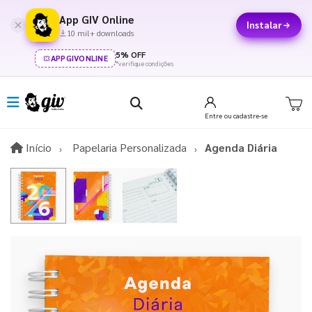
App GIV Online
Instalar
10 mil+ downloads
5% OFF
APPGIVONLINE
*verifique condições
Entre
ou cadastre-se
Início
Início
Papelaria Personalizada
Agenda Diária