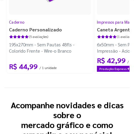
Caderno
Impressos para Mark
Caderno Personalizado
Caneta Argenti
(5 avaliações)
(1 avaliação
195x270mm - Sem Pautas 48fls -
6x50mm - Sem Per
Colorido Frente - Wire-o Branco
Impressão - Acion
R$ 42,99
/ 10
R$ 44,99
/ 1 unidade
Produção Express
Acompanhe novidades e dicas
sobre o
mercado gráfico e como