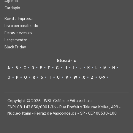
Agenda
Cardápio
Revista Impressa
Livro personalizado
Feiras e eventos
Lançamentos
Black Friday
Glossário
A
B
C
D
E
F
G
H
I
J
K
L
M
N
O
P
Q
R
S
T
U
V
W
X
Z
0-9
Copyright © 2026 - WBL Gráfica e Editora Ltda.
CNPJ 08.142.850/0001-36 - Rua Prefeito Takume Koike, 499 -
Núcleo Itaim - Ferraz de Vasconcelos - SP - CEP 08538-100