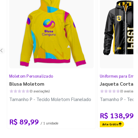
Moletom Personalizado
Uniformes para Empr
Blusa Moletom
Jaqueta Corta V
(0 avaliações)
(0 avaliaçõe
Tamanho P - Tecido Moletom Flanelado
Tamanho P - Tecid
R$ 138,99
/
R$ 89,99
/ 1 unidade
Arte Grátis