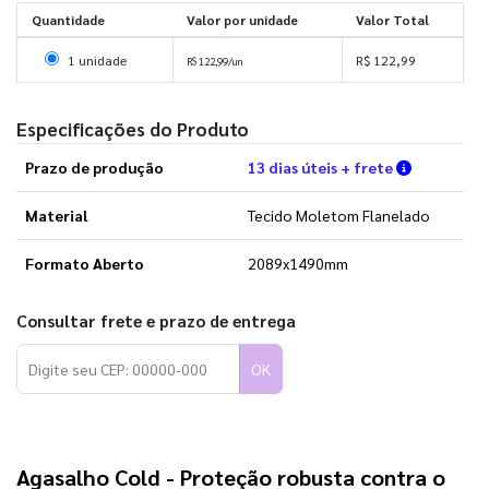
Quantidade
Valor por unidade
Valor Total
Selecionar 1 unidade
1 unidade
R$ 122,99
R$ 122,99/un
Especificações do Produto
Verifique 
Prazo de produção
13 dias úteis + frete
Material
Tecido Moletom Flanelado
Formato Aberto
2089x1490mm
Consultar frete e prazo de entrega
OK
Agasalho Cold
 - Proteção robusta contra o 