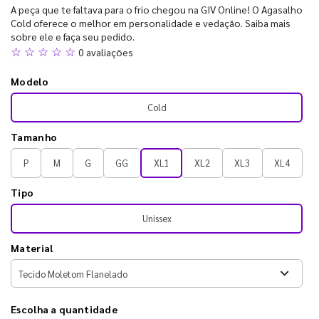
A peça que te faltava para o frio chegou na GIV Online! O Agasalho
Cold oferece o melhor em personalidade e vedação. Saiba mais
sobre ele e faça seu pedido.
☆ ☆ ☆ ☆ ☆
0 avaliações
Modelo
Cold
Tamanho
P
M
G
GG
XL1
XL2
XL3
XL4
Tipo
Unissex
Material
Escolha a quantidade