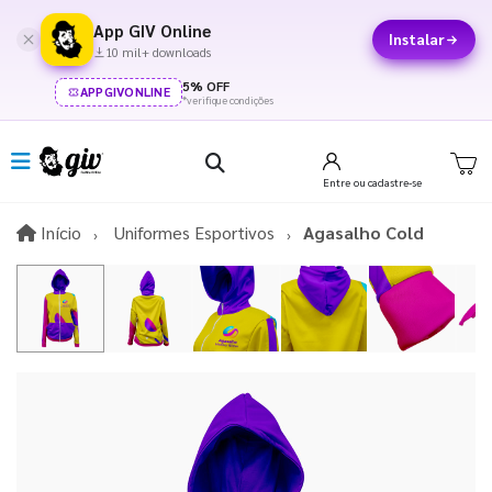
App GIV Online
Instalar
10 mil+ downloads
5% OFF
APPGIVONLINE
*verifique condições
Entre
ou cadastre-se
Início
Início
Uniformes Esportivos
Agasalho Cold