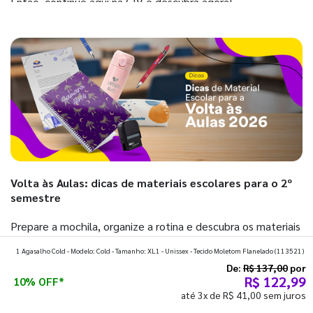
Então, continue aqui na GIV e descubra agora!
Volta às Aulas: dicas de materiais escolares para o 2º
semestre
Prepare a mochila, organize a rotina e descubra os materiais
que fazem toda diferença para começar o segundo
1 Agasalho Cold - Modelo: Cold - Tamanho: XL1 - Unissex - Tecido Moletom Flanelado
(113521)
semestre com o pé direito. Confira!
De:
R$ 137,00
por
R$ 122,99
10% OFF*
até 3x de R$ 41,00 sem juros
Ver todos os posts