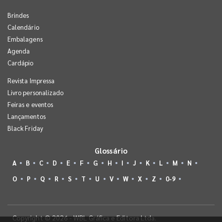
Brindes
Calendário
Embalagens
Agenda
Cardápio
Revista Impressa
Livro personalizado
Feiras e eventos
Lançamentos
Black Friday
Glossário
A
B
C
D
E
F
G
H
I
J
K
L
M
N
O
P
Q
R
S
T
U
V
W
X
Z
0-9
Copyright © 2026 - WBL Gráfica e Editora Ltda.