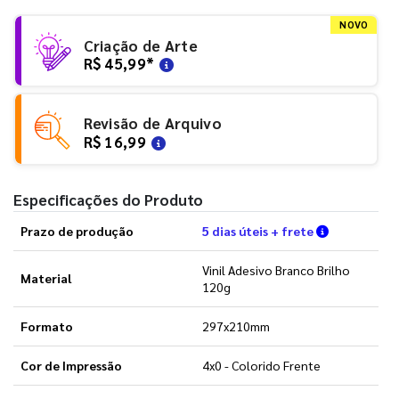
NOVO
Criação de Arte
R$ 45,99
*
Revisão de Arquivo
R$ 16,99
Especificações do Produto
Verifique a
Prazo de produção
5 dias úteis + frete
Vinil Adesivo Branco Brilho
Material
120g
Formato
297x210mm
Cor de Impressão
4x0 - Colorido Frente