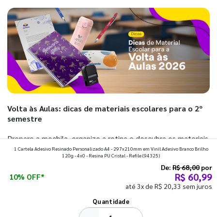
Volta às Aulas: dicas de materiais escolares para o 2º
semestre
Prepare a mochila, organize a rotina e descubra os materiais
1 Cartela Adesivo Resinado Personalizado A4 - 297x210mm em Vinil Adesivo Branco Brilho
que fazem toda diferença para começar o segundo
120g - 4x0 - Resina PU Cristal - Refile
(94325)
semestre com o pé direito. Confira!
De:
R$ 68,00
por
R$ 60,99
10% OFF*
até 3x de R$ 20,33 sem juros
Ver todos os posts
Quantidade