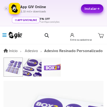
App GIV Online
Instalar
10 mil+ downloads
5% OFF
APPGIVONLINE
*verifique condições
Entre
ou cadastre-se
Início
Início
Adesivo
Adesivo Resinado Personalizado