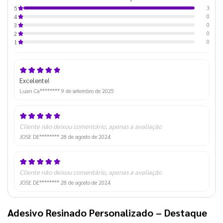
3
5
0
4
0
3
0
2
0
1
Excelente!
Luan Ca********
9 de setembro de 2025
Cliente não deixou comentário, apenas a avaliação
JOSE DE********
28 de agosto de 2024
Cliente não deixou comentário, apenas a avaliação
JOSE DE********
28 de agosto de 2024
Adesivo Resinado Personalizado
– Destaque