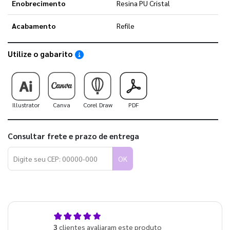
Enobrecimento
Resina PU Cristal
Acabamento
Refile
Utilize o gabarito
Saiba como utilizar os nossos gabaritos
Illustrator
Canva
Corel Draw
PDF
Consultar frete e prazo de entrega
OK
5,0
3
clientes avaliaram este produto
de 5