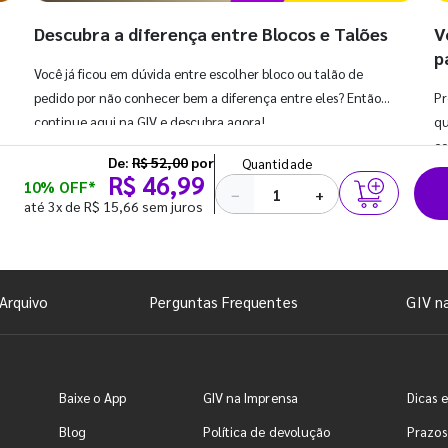
Descubra a diferença entre Blocos e Talões
V
p
Você já ficou em dúvida entre escolher bloco ou talão de
pedido por não conhecer bem a diferença entre eles? Então,
Pr
continue aqui na GIV e descubra agora!
qu
co
De:
R$ 52,00
por
Quantidade
R$ 46,99
10% OFF*
−
+
até 3x de R$ 15,66 sem juros
Arquivo
Perguntas Frequentes
GIV n
Baixe o App
GIV na Imprensa
Dicas e
Blog
Política de devolução
Prazos