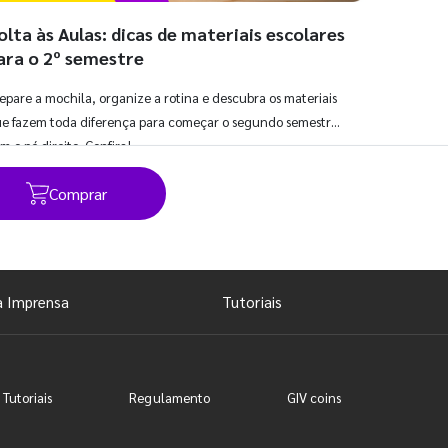
olta às Aulas: dicas de materiais escolares
ara o 2º semestre
epare a mochila, organize a rotina e descubra os materiais
e fazem toda diferença para começar o segundo semestre
m o pé direito. Confira!
Comprar
Ver todos os posts
a Imprensa
Tutoriais
 Tutoriais
Regulamento
GIV coins