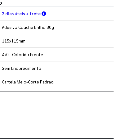
o
Verifique as condições de entrega
2 dias úteis + frete
Adesivo Couché Brilho 80g
115x115mm
4x0 - Colorido Frente
Sem Enobrecimento
Cartela Meio-Corte Padrão
 utilizar os nossos gabaritos