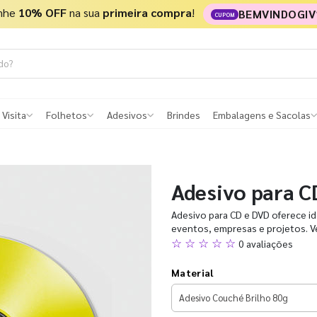
nhe
10% OFF
na sua
primeira compra
!
BEMVINDOGIV
CUPOM
 Visita
Folhetos
Adesivos
Brindes
Embalagens e Sacolas
Adesivo para C
Adesivo para CD e DVD oferece ide
eventos, empresas e projetos. Ve
☆ ☆ ☆ ☆ ☆
0 avaliações
Material