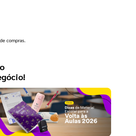
o de compras.
 o
egócio!