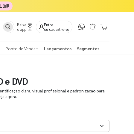
10
Baixe
Entre
o app
ou cadastre-se
Ponto de Venda
Lançamentos
Segmentos
D e DVD
ntificação clara, visual profissional e padronização para
ja agora.