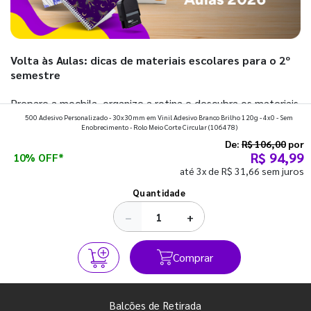
Volta às Aulas: dicas de materiais escolares para o 2º
semestre
Prepare a mochila, organize a rotina e descubra os materiais
500 Adesivo Personalizado - 30x30mm em Vinil Adesivo Branco Brilho 120g - 4x0 - Sem
que fazem toda diferença para começar o segundo
Enobrecimento - Rolo Meio Corte Circular
(106478)
semestre com o pé direito. Confira!
De:
R$ 106,00
por
R$ 94,99
10% OFF*
até 3x de R$ 31,66 sem juros
Ver todos os posts
Quantidade
−
+
Comprar
Balcões de Retirada