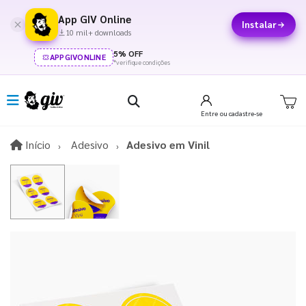
App GIV Online
Instalar
10 mil+ downloads
5% OFF
APPGIVONLINE
*verifique condições
Entre
ou cadastre-se
Início
Início
Adesivo
Adesivo em Vinil