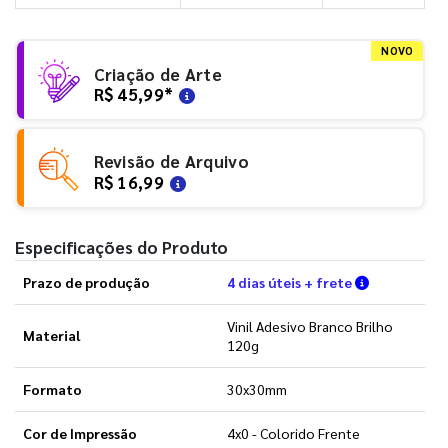
NOVO
Criação de Arte
R$ 45,99
*
Revisão de Arquivo
R$ 16,99
Especificações do Produto
Verifique a
Prazo de produção
4 dias úteis + frete
Vinil Adesivo Branco Brilho
Material
120g
Formato
30x30mm
Cor de Impressão
4x0 - Colorido Frente