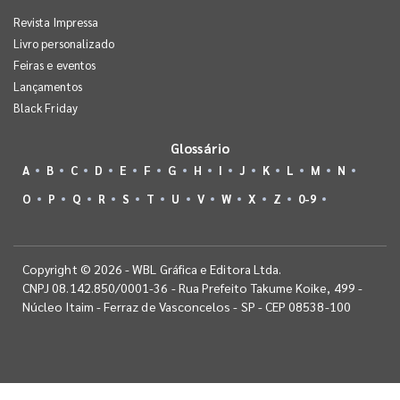
Revista Impressa
Livro personalizado
Feiras e eventos
Lançamentos
Black Friday
Glossário
A
B
C
D
E
F
G
H
I
J
K
L
M
N
O
P
Q
R
S
T
U
V
W
X
Z
0-9
Copyright © 2026 - WBL Gráfica e Editora Ltda.
CNPJ 08.142.850/0001-36 - Rua Prefeito Takume Koike, 499 -
Núcleo Itaim - Ferraz de Vasconcelos - SP - CEP 08538-100