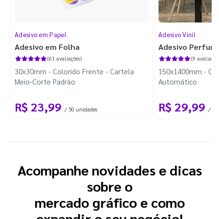
Adesivo em Papel
Adesivo Vinil
Adesivo em Folha
Adesivo Perfura
(61 avaliações)
(9 avaliaçõe
30x30mm - Colorido Frente - Cartela
150x1400mm - Colo
Meio-Corte Padrão
Automático
R$ 23,99
R$ 29,99
/ 50 unidades
/ 1 
Acompanhe novidades e dicas
sobre o
mercado gráfico e como
expandir o seu negócio!