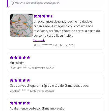
Resumo das avaliações criado por IA
Chegou antes do prazo. Bem embalado e
organizado. A imagem ficou com uma boa
resolução, porém, na hora do corte, a parte do
contorno verde ficou meio
cortada/desregulada. Não sei dizer se foi algo
Ler mais
no gabarito ou se de repente foi algo na
Alessan********
2 de abril de 2025
impressão de vocês enfim, será que poderia me
dizer o que pode ter acontecido, me dar
alguma dica? De qualquer modo ainda sim
Muito bom
compraria novamente pois são ajustes que
Edson d********
6 de fevereiro de 2026
podemos melhorar. Mas apesar desse detalhe,
não vai atrapalhar para o meu uso, apenas
preciso ver o que pode ser ajustado. Agradeço o
retorno!
Os adesivos chegaram rápido e são de ótima qualidade.
Douglas********
12 de março de 2026
Acabamento perfeito, ótima impressão