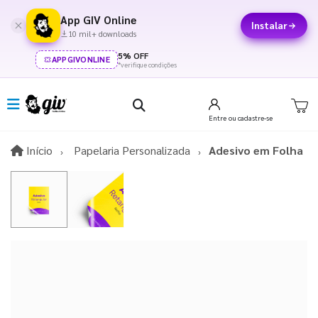
App GIV Online
Instalar
10 mil+ downloads
5% OFF
APPGIVONLINE
*verifique condições
Entre
ou cadastre-se
Início
Início
Papelaria Personalizada
Adesivo em Folha