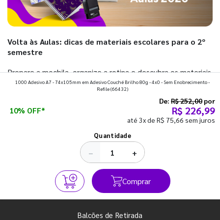
Volta às Aulas: dicas de materiais escolares para o 2º
semestre
Prepare a mochila, organize a rotina e descubra os materiais
1000 Adesivo A7 - 74x105mm em Adesivo Couché Brilho 80g - 4x0 - Sem Enobrecimento -
que fazem toda diferença para começar o segundo
Refile
(66432)
semestre com o pé direito. Confira!
De:
R$ 252,00
por
R$ 226,99
10% OFF*
até 3x de R$ 75,66 sem juros
Ver todos os posts
Quantidade
−
+
Comprar
Balcões de Retirada