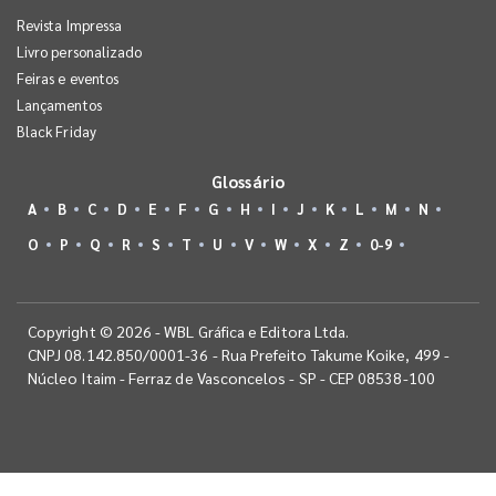
Revista Impressa
Livro personalizado
Feiras e eventos
Lançamentos
Black Friday
Glossário
A
B
C
D
E
F
G
H
I
J
K
L
M
N
O
P
Q
R
S
T
U
V
W
X
Z
0-9
Copyright © 2026 - WBL Gráfica e Editora Ltda.
CNPJ 08.142.850/0001-36 - Rua Prefeito Takume Koike, 499 -
Núcleo Itaim - Ferraz de Vasconcelos - SP - CEP 08538-100