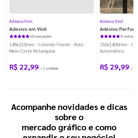
Adesivo Vinil
Adesivo Vinil
Adesivo em Vinil
Adesivo Perfura
(45 avaliações)
(9 avaliaçõe
148x210mm - Colorido Frente - Rolo
150x1400mm - Colo
Meio-Corte Retangular
Automático
R$ 22,99
R$ 29,99
/ 1 unidade
/ 1 
Acompanhe novidades e dicas
sobre o
mercado gráfico e como
expandir o seu negócio!