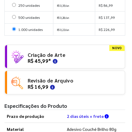
Selecionar 250 unidades
250 unidades
R$ 86,99
R$ 0,35/un
Selecionar 500 unidades
500 unidades
R$ 137,99
R$ 0,28/un
Selecionar 1000 unidades
1.000 unidades
R$ 226,99
R$ 0,23/un
NOVO
Criação de Arte
R$ 45,99
*
Revisão de Arquivo
R$ 16,99
Especificações do Produto
Verifique a
Prazo de produção
2 dias úteis + frete
Material
Adesivo Couché Brilho 80g