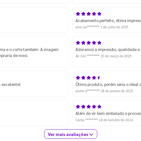
meu uso, apenas preciso ver o que
Acabamento perfeito, ótima impres
ana cla********
1 de julho de 2025
tima e o corte também. A imagem
Adoramos a impressão, qualidade e a
praria de novo.
40.341.********
10 de março de 2025
 excelente!
Ótimo produto, porém seria o ideal 
andre d********
28 de janeiro de 2025
Além de vir bem embalado o process
Carlos ********
24 de outubro de 2024
Ver mais avaliações