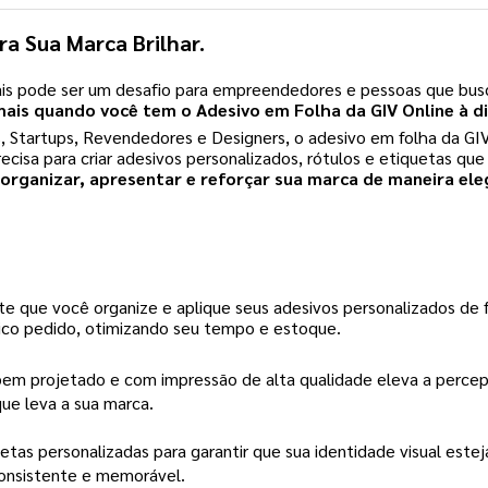
ra Sua Marca Brilhar.
ais pode ser um desafio para empreendedores e pessoas que bus
mais quando você tem o Adesivo em Folha da GIV Online à d
tartups, Revendedores e Designers, o adesivo em folha da GIV O
ecisa para criar adesivos personalizados, rótulos e etiquetas q
 organizar, apresentar e reforçar sua marca de maneira el
e que você organize e aplique seus adesivos personalizados de fo
ico pedido, otimizando seu tempo e estoque.
em projetado e com impressão de alta qualidade eleva a percepç
ue leva a sua marca.
uetas personalizadas para garantir que sua identidade visual est
onsistente e memorável.