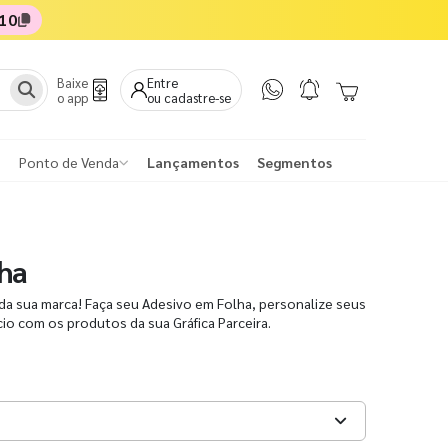
10
Baixe
Entre
o app
ou cadastre-se
Ponto de Venda
Lançamentos
Segmentos
ha
da sua marca! Faça seu Adesivo em Folha, personalize seus
io com os produtos da sua Gráfica Parceira.