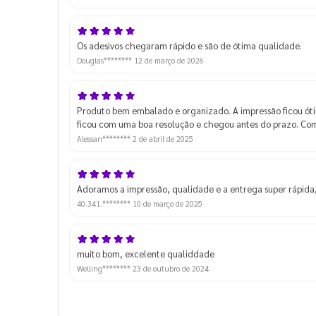
desse detalhe, não vai atrapalhar para o 
pode ser ajustado. Agradeço o retorno!
Os adesivos chegaram rápido e são de ótima qualidade.
Douglas********
12 de março de 2026
Produto bem embalado e organizado. A impressão ficou ó
ficou com uma boa resolução e chegou antes do prazo. Com
Alessan********
2 de abril de 2025
Adoramos a impressão, qualidade e a entrega super rápida,
40.341.********
10 de março de 2025
muito bom, excelente qualiddade
Welling********
23 de outubro de 2024