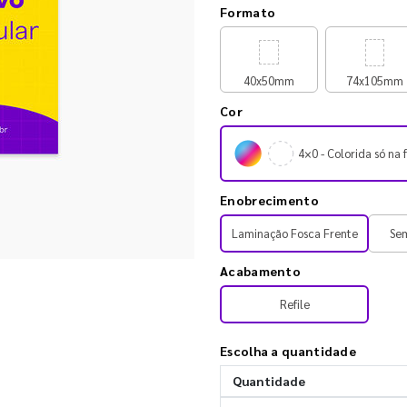
Formato
40x50mm
74x105mm
Cor
4×0 - Colorida só na 
Enobrecimento
Laminação Fosca Frente
Se
Acabamento
Refile
Escolha a quantidade
Quantidade