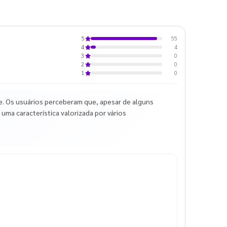
55
5
4
4
0
3
0
2
0
1
e. Os usuários perceberam que, apesar de alguns
 uma característica valorizada por vários