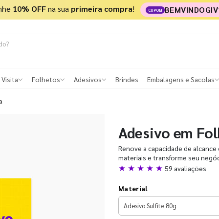
nhe
10% OFF
na sua
primeira compra
!
BEMVINDOGIV
CUPOM
 Visita
Folhetos
Adesivos
Brindes
Embalagens e Sacolas
a
Adesivo em Fol
Renove a capacidade de alcance 
materiais e transforme seu negóc
★ ★ ★ ★ ★
59 avaliações
Material