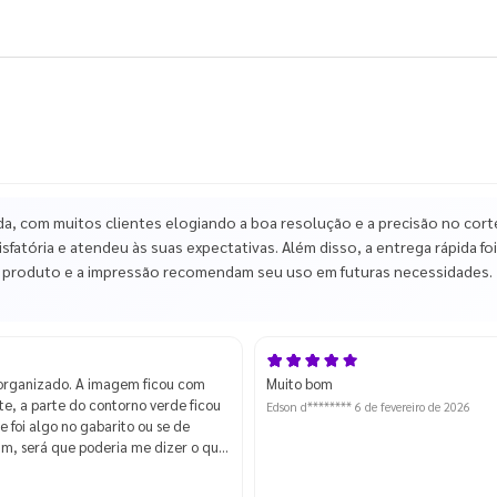
, com muitos clientes elogiando a boa resolução e a precisão no cort
fatória e atendeu às suas expectativas. Além disso, a entrega rápida foi
 o produto e a impressão recomendam seu uso em futuras necessidades.
organizado. A imagem ficou com
Muito bom
e, a parte do contorno verde ficou
Edson d********
6 de fevereiro de 2026
 foi algo no gabarito ou se de
fim, será que poderia me dizer o que
? De qualquer modo ainda sim
e podemos melhorar. Mas apesar