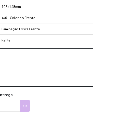
105x148mm
4x0 - Colorido Frente
Laminação Fosca Frente
Refile
 utilizar os nossos gabaritos
entrega
OK