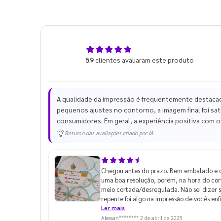
4,9
59
clientes avaliaram este produto
de 5
A qualidade da impressão é frequentemente destacada
pequenos ajustes no contorno, a imagem final foi satis
consumidores. Em geral, a experiência positiva com
Resumo das avaliações criado por IA
Chegou antes do prazo. Bem embalado e 
uma boa resolução, porém, na hora do cort
meio cortada/desregulada. Não sei dizer se
repente foi algo na impressão de vocês en
pode ter acontecido, me dar alguma dica
Ler mais
compraria novamente pois são ajustes qu
Alessan********
2 de abril de 2025