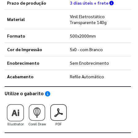
Verifique a
Prazo de produção
3 dias úteis + frete
Vinil Eletrostático
Material
Transparente 140g
Formato
500x2000mm
Cor de Impressão
5x0 - com Branco
Enobrecimento
Sem Enobrecimento
Acabamento
Refile Automático
Utilize o gabarito
Saiba como utilizar os nossos gabaritos
Illustrator
Corel Draw
PDF