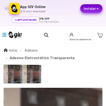
App GIV Online
Instalar
10 mil+ downloads
5% OFF
APPGIVONLINE
*verifique condições
Entre
ou cadastre-se
Início
Início
Adesivo
Adesivo Eletrostático Transparente