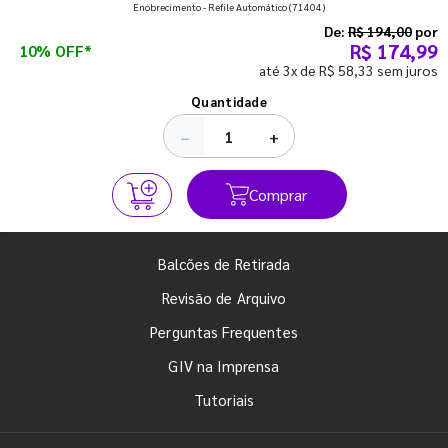
que fazem toda diferença para começar o segundo
Enobrecimento - Refile Automático
(71404)
semestre com o pé direito. Confira!
De:
R$ 194,00
por
R$ 174,99
10% OFF*
até 3x de R$ 58,33 sem juros
Ver todos os posts
Quantidade
−
+
Comprar
Balcões de Retirada
Revisão de Arquivo
Perguntas Frequentes
GIV na Imprensa
Tutoriais