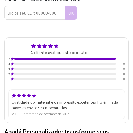
OK
5,0
1
cliente avaliou este produto
de 5
1
5
0
4
0
3
0
2
0
1
Qualidade do material e da impressão excelentes. Porém nada
haver os envios serem separados!
MIGUEL ********
4 de dezembro de 2025
Abadá Personalizado: transforme seus 