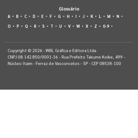
Glossário
A
B
C
D
E
F
G
H
I
J
K
L
M
N
O
P
Q
R
S
T
U
V
W
X
Z
0-9
Copyright © 2026 - WBL Gráfica e Editora Ltda.
CNPJ 08.142.850/0001-36 - Rua Prefeito Takume Koike, 499 -
Núcleo Itaim - Ferraz de Vasconcelos - SP - CEP 08538-100