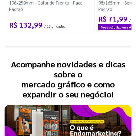
196x250mm - Colorido Frente - Faca
98x165mm - Sem I
Padrão
Padrão
R$ 71,99
/ 1 
R$ 132,99
/ 25 unidades
Produção Express
Acompanhe novidades e dicas
sobre o
mercado gráfico e como
expandir o seu negócio!