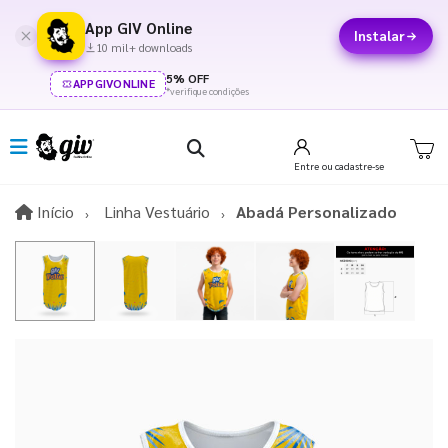
App GIV Online
Instalar
10 mil+ downloads
5% OFF
APPGIVONLINE
*verifique condições
Entre
ou cadastre-se
Início
Início
Linha Vestuário
Abadá Personalizado