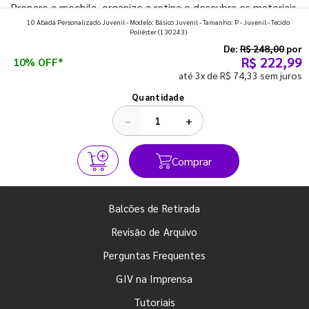
Prepare a mochila, organize a rotina e descubra os materiais
10 Abadá Personalizado Juvenil - Modelo: Básico Juvenil - Tamanho: P - Juvenil - Tecido
que fazem toda diferença para começar o segundo
Poliéster
(130243)
semestre com o pé direito. Confira!
De:
R$ 248,00
por
R$ 222,99
10% OFF*
até 3x de R$ 74,33 sem juros
Ver todos os posts
Quantidade
−
+
Comprar
Balcões de Retirada
Revisão de Arquivo
Perguntas Frequentes
GIV na Imprensa
Tutoriais