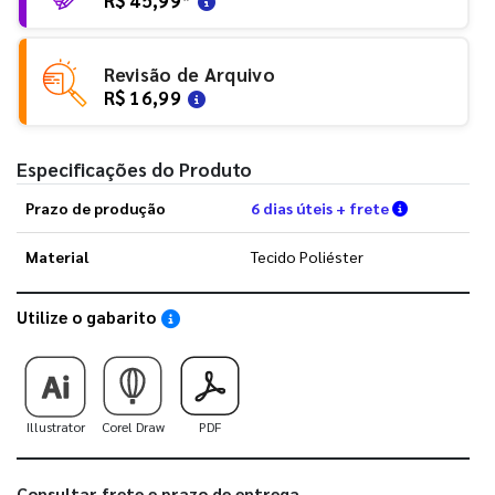
Revisão de Arquivo
R$ 16,99
Especificações do Produto
Verifique a
Prazo de produção
6 dias úteis + frete
Material
Tecido Poliéster
Utilize o gabarito
Saiba como utilizar os nossos gabaritos
Illustrator
Corel Draw
PDF
Consultar frete e prazo de entrega