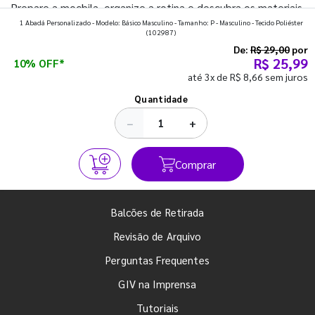
Prepare a mochila, organize a rotina e descubra os materiais
1 Abadá Personalizado - Modelo: Básico Masculino - Tamanho: P - Masculino - Tecido Poliéster
que fazem toda diferença para começar o segundo
(102987)
semestre com o pé direito. Confira!
De:
R$ 29,00
por
R$ 25,99
10% OFF*
até 3x de R$ 8,66 sem juros
Ver todos os posts
Quantidade
−
+
Comprar
Balcões de Retirada
Revisão de Arquivo
Perguntas Frequentes
GIV na Imprensa
Tutoriais