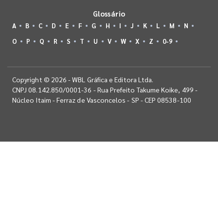
Glossário
A
B
C
D
E
F
G
H
I
J
K
L
M
N
O
P
Q
R
S
T
U
V
W
X
Z
0-9
Copyright © 2026 - WBL Gráfica e Editora Ltda.
CNPJ 08.142.850/0001-36 - Rua Prefeito Takume Koike, 499 -
Núcleo Itaim - Ferraz de Vasconcelos - SP - CEP 08538-100