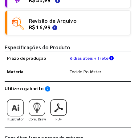
Revisão de Arquivo
R$ 16,99
Especificações do Produto
Verifique a
Prazo de produção
6 dias úteis + frete
Material
Tecido Poliéster
Utilize o gabarito
Saiba como utilizar os nossos gabaritos
Illustrator
Corel Draw
PDF
Consultar frete e prazo de entrega