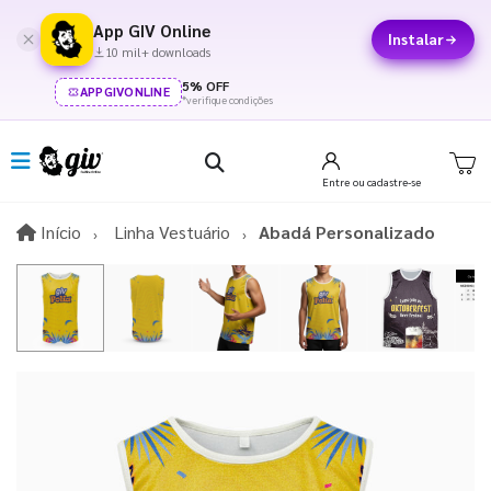
App GIV Online
Instalar
10 mil+ downloads
5% OFF
APPGIVONLINE
*verifique condições
Entre
ou cadastre-se
Início
Início
Linha Vestuário
Abadá Personalizado