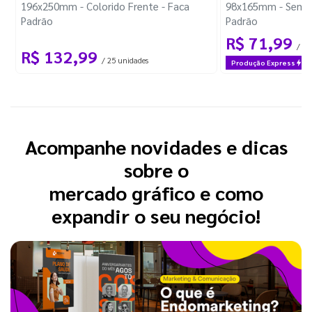
196x250mm - Colorido Frente - Faca
98x165mm - Sem I
Padrão
Padrão
R$ 71,99
/ 1 
R$ 132,99
/ 25 unidades
Produção Express
Acompanhe novidades e dicas
sobre o
mercado gráfico e como
expandir o seu negócio!