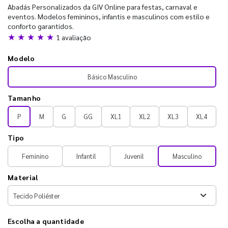
Abadás Personalizados da GIV Online para festas, carnaval e
eventos. Modelos femininos, infantis e masculinos com estilo e
conforto garantidos.
★ ★ ★ ★ ★
1 avaliação
Modelo
Básico Masculino
Tamanho
P
M
G
GG
XL1
XL2
XL3
XL4
Tipo
Feminino
Infantil
Juvenil
Masculino
Material
Escolha a quantidade