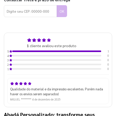
OK
5,0
1
cliente avaliou este produto
de 5
1
5
0
4
0
3
0
2
0
1
Qualidade do material e da impressão excelentes. Porém nada
haver os envios serem separados!
MIGUEL ********
4 de dezembro de 2025
Abadá Personalizado: transforme seus 