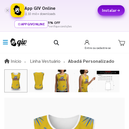
App GIV Online
Instalar
10 mil+ downloads
5% OFF
APPGIVONLINE
*verifique condições
Entre
ou cadastre-se
Início
Início
Linha Vestuário
Abadá Personalizado