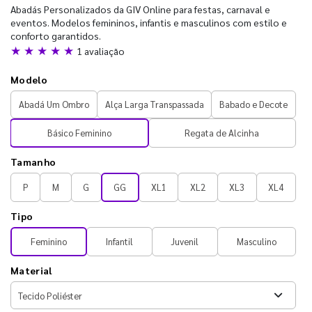
Abadás Personalizados da GIV Online para festas, carnaval e
eventos. Modelos femininos, infantis e masculinos com estilo e
conforto garantidos.
★ ★ ★ ★ ★
1 avaliação
Modelo
Abadá Um Ombro
Alça Larga Transpassada
Babado e Decote
Básico Feminino
Regata de Alcinha
Tamanho
P
M
G
GG
XL1
XL2
XL3
XL4
Tipo
Feminino
Infantil
Juvenil
Masculino
Material