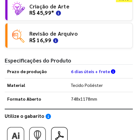
Criação de Arte
R$ 45,99
*
Revisão de Arquivo
R$ 16,99
Especificações do Produto
Verifique a
Prazo de produção
6 dias úteis + frete
Material
Tecido Poliéster
Formato Aberto
748x1178mm
Utilize o gabarito
Saiba como utilizar os nossos gabaritos