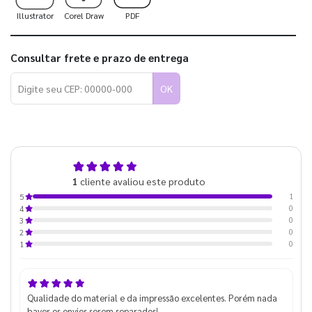
Illustrator
Corel Draw
PDF
Consultar frete e prazo de entrega
OK
5,0
1
cliente avaliou este produto
de 5
1
5
0
4
0
3
0
2
0
1
Qualidade do material e da impressão excelentes. Porém nada
haver os envios serem separados!