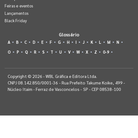
Feiras e eventos
Lançamentos
Black Friday
Glossário
A
B
C
D
E
F
G
H
I
J
K
L
M
N
O
P
Q
R
S
T
U
V
W
X
Z
0-9
Copyright © 2026 - WBL Gráfica e Editora Ltda.
CNPJ 08.142.850/0001-36 - Rua Prefeito Takume Koike, 499 -
Núcleo Itaim - Ferraz de Vasconcelos - SP - CEP 08538-100