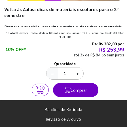
Volta às Aulas: dicas de materiais escolares para o 2º
semestre
Prepare a mochila, organize a rotina e descubra os materiais
10 Abadá Personalizado - Modelo: Básico Feminino - Tamanho: GG - Feminino - Tecido Poliéster
que fazem toda diferença para começar o segundo
(123808)
semestre com o pé direito. Confira!
De:
R$ 282,00
por
R$ 253,99
10% OFF*
até 3x de R$ 84,66 sem juros
Ver todos os posts
Quantidade
−
+
Comprar
Balcões de Retirada
Revisão de Arquivo