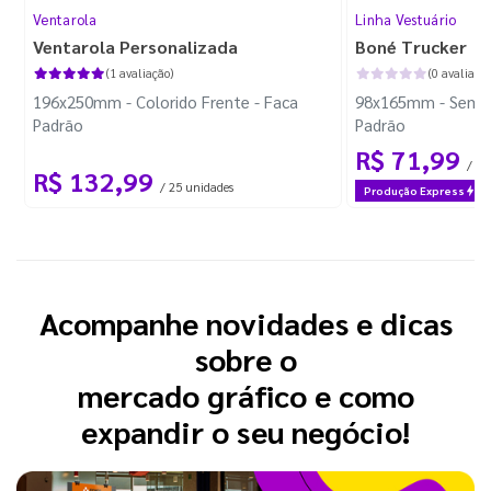
Ventarola
Linha Vestuário
Ventarola Personalizada
Boné Trucker
(1 avaliação)
(0 avaliaçõe
196x250mm - Colorido Frente - Faca
98x165mm - Sem I
Padrão
Padrão
R$ 71,99
/ 1 
R$ 132,99
/ 25 unidades
Produção Express
Acompanhe novidades e dicas
sobre o
mercado gráfico e como
expandir o seu negócio!