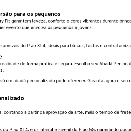
versão para os pequenos
ry Fit garantem leveza, conforto e cores vibrantes durante brinc
lquer evento que envolva os pequenos e jovens.
isponíveis do P ao XL4, ideais para blocos, festas e confraterniz
e
s.
e só um abadá personalizado pode oferecer. Garanta agora o se
onalizado
, contando a partir da aprovação da arte, mais o tempo de frete
do P ao XL4, e os infantil e juvenil do P ao GG, garantindo opçõ