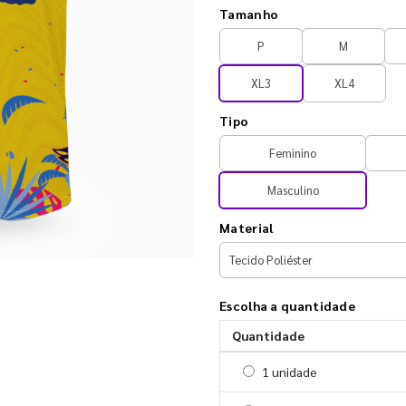
Tamanho
P
M
XL3
XL4
Tipo
Feminino
Masculino
Material
Escolha a quantidade
Quantidade
Selecionar 1 unidade
1 unidade