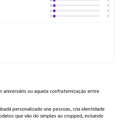
0
3
0
2
0
1
 aniversário ou aquela confraternização entre 
badá personalizado une pessoas, cria identidade 
delos que vão do simples ao cropped, incluindo 