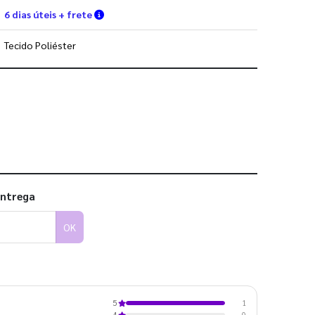
Verifique as condições de entrega
6 dias úteis + frete
Tecido Poliéster
 utilizar os nossos gabaritos
entrega
OK
1
5
0
4