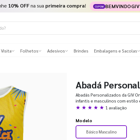
nhe
10% OFF
na sua
primeira compra
!
BEMVINDOGIV
CUPOM
 Visita
Folhetos
Adesivos
Brindes
Embalagens e Sacolas
Abadá Personal
Abadás Personalizados da GIV Onl
infantis e masculinos com estilo
★ ★ ★ ★ ★
1 avaliação
Modelo
Básico Masculino