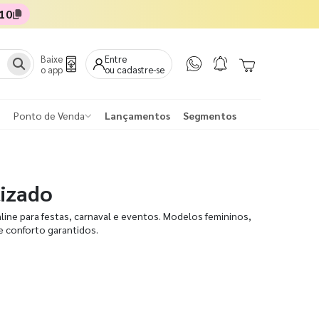
10
Baixe
Entre
o app
ou cadastre-se
Ponto de Venda
Lançamentos
Segmentos
izado
ine para festas, carnaval e eventos. Modelos femininos,
 e conforto garantidos.