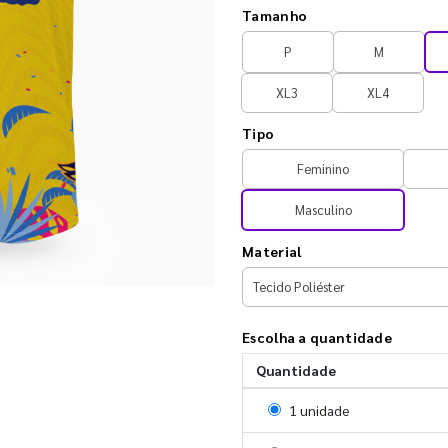
Tamanho
P
M
XL3
XL4
Tipo
Feminino
Masculino
Material
Escolha a quantidade
Quantidade
Selecionar 1 unidade
1 unidade