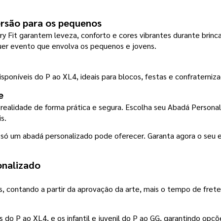
versão para os pequenos
ry Fit garantem leveza, conforto e cores vibrantes durante brinc
lquer evento que envolva os pequenos e jovens.
isponíveis do P ao XL4, ideais para blocos, festas e confraterniz
e
s.
e só um abadá personalizado pode oferecer. Garanta agora o se
onalizado
, contando a partir da aprovação da arte, mais o tempo de frete
do P ao XL4, e os infantil e juvenil do P ao GG, garantindo opçõ