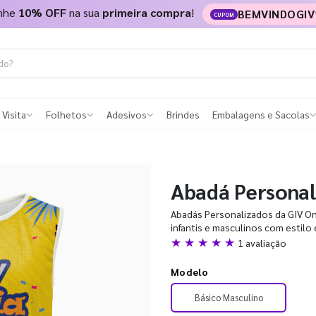
nhe
10% OFF
na sua
primeira compra
!
BEMVINDOGIV
CUPOM
 Visita
Folhetos
Adesivos
Brindes
Embalagens e Sacolas
Abadá Personal
Abadás Personalizados da GIV Onl
infantis e masculinos com estilo
★ ★ ★ ★ ★
1 avaliação
Modelo
Básico Masculino