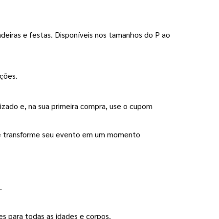
adeiras e festas. Disponíveis nos tamanhos do P ao 
ações.
 ajudamos você a tornar cada ideia realidade de forma prática e segura. Escolha seu Abadá Personalizado e, na sua primeira compra, use o cupom 
u e transforme seu evento em um momento 
.
es para todas as idades e corpos.