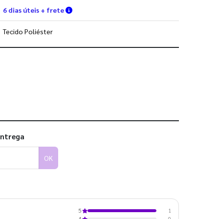
Verifique as condições de entrega
6 dias úteis + frete
Tecido Poliéster
 utilizar os nossos gabaritos
entrega
OK
1
5
0
4