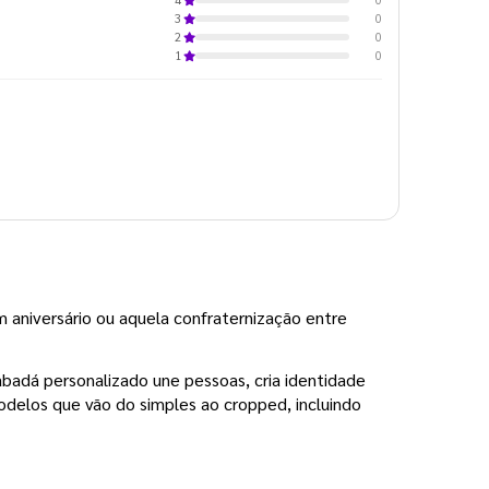
0
3
0
2
0
1
 aniversário ou aquela confraternização entre 
badá personalizado une pessoas, cria identidade 
delos que vão do simples ao cropped, incluindo 