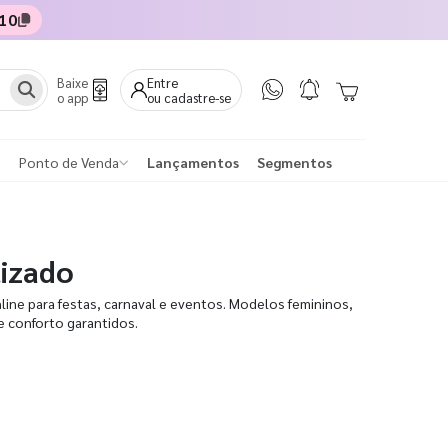
10
Baixe
Entre
o app
ou cadastre-se
Ponto de Venda
Lançamentos
Segmentos
izado
ine para festas, carnaval e eventos. Modelos femininos,
 e conforto garantidos.