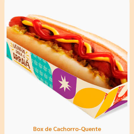
Box de Cachorro-Quente
Eeeita trem bão!