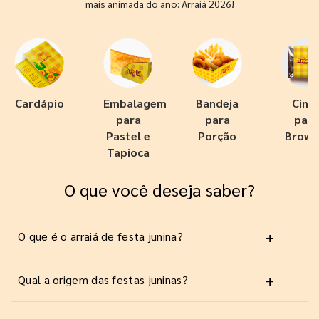
mais animada do ano: Arraiá 2026!
Cardápio
Embalagem
Bandeja
Cint
para
para
para
Pastel e
Porção
Brown
Tapioca
O que você deseja saber?
+
O que é o arraiá de festa junina?
+
Qual a origem das festas juninas?