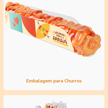
Embalagem para Churros
Isso aqui tá bão demais!