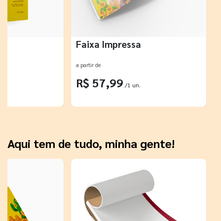
r
Faixa Impressa
a partir de
R$ 57,99
/1 un.
Aqui tem de tudo, minha gente!