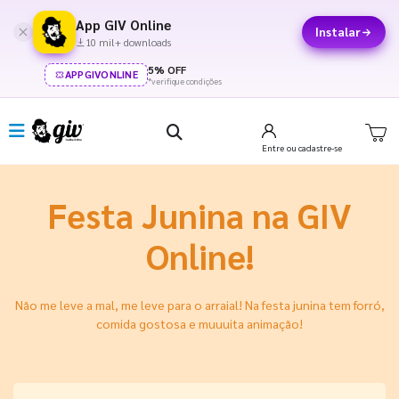
App GIV Online
Instalar
10 mil+ downloads
5% OFF
APPGIVONLINE
*verifique condições
Entre
ou cadastre-se
Festa Junina na GIV
Online!
Não me leve a mal, me leve para o arraial! Na festa junina tem forró,
comida gostosa e muuuita animação!