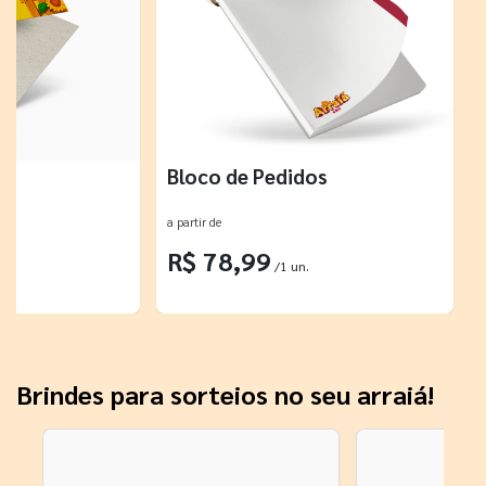
o
Bloco de Pedidos
a partir de
R$ 78,99
.
/1 un.
Brindes para sorteios no seu arraiá!