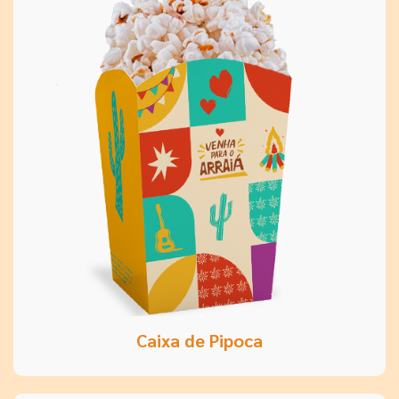
Caixa de Pipoca
É uma fartura danada, sô!