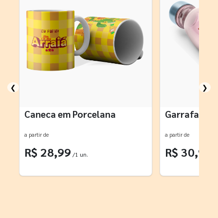
❮
❯
Caneca em Porcelana
Garrafa Plá
a partir de
a partir de
R$ 28,99
R$ 30,99
/1 un.
/