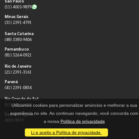
São Paulo
(11) 4003-9879
Minas Gerais
(31) 2391-4791
Santa Catarina
(48) 3380-9406
Pernambuco
(81) 3264-0921
Rio de Janeiro
(21) 2391-3161
Paraná
(41) 2391-0834
Rio Grande do Sul
(51) 2797-0488
Utilizamos cookies para personalizar anúncios e melhorar a sua
experiência no site. Ao continuar navegando, você concorda com
Demais Regiões
4003-9879
a nossa
Política de privacidade
Li e aceito a Política de privacidade.
Mais buscados