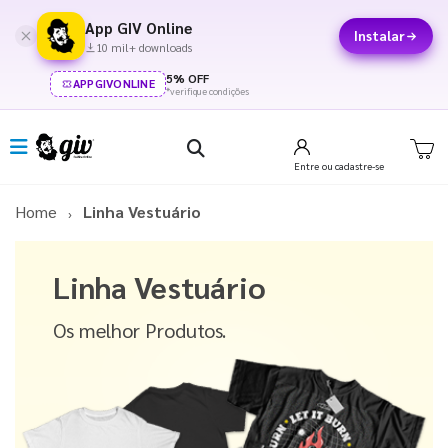
App GIV Online
Instalar
10 mil+ downloads
5% OFF
APPGIVONLINE
*verifique condições
Entre
ou cadastre-se
Home
Linha Vestuário
Linha Vestuário
Os melhor Produtos.